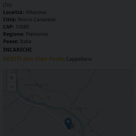
(To)
Località:
Villanova
Città:
Ronco Canavese
CAP:
10080
Regione:
Piemonte
Paese:
Italia
INCARICHI
BRETTI don Gian Paolo
: Cappellano
RONCO CANAVESE - S. Rocco
+
−