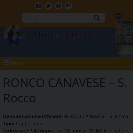
Skip
to
Facebook
Twitter
Youtube
Instagram
content
Cerca
Diocesi di Ivrea
Menu
RONCO CANAVESE – S.
Rocco
Denominazione ufficiale:
RONCO CANAVESE - S. Rocco
Tipo:
Cappellania
Indirizzo:
SP 47 dopo Fraz. Villanova - 10080 Ronco C.se