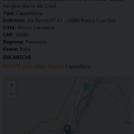
Vergine Maria del Crest
Tipo:
Cappellania
Indirizzo:
Via Roma/SP 47 - 10080 Ronco C.se (To)
Città:
Ronco Canavese
CAP:
10080
Regione:
Piemonte
Paese:
Italia
INCARICHI
BRETTI don Gian Paolo
: Cappellano
RONCO CANAVESE - Beata Vergine Maria del Crest
+
−