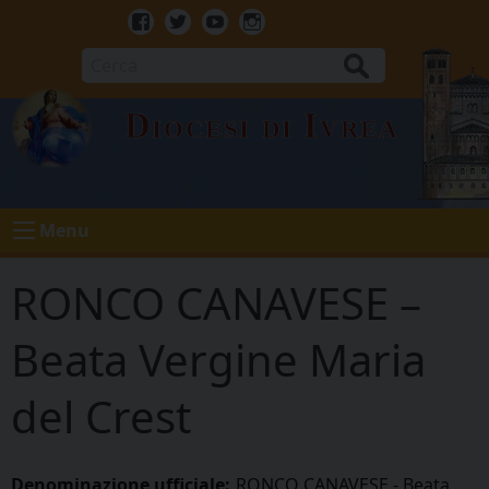
Skip
to
Facebook
Twitter
Youtube
Instagram
content
Cerca
Diocesi di Ivrea
Menu
RONCO CANAVESE –
Beata Vergine Maria
del Crest
Denominazione ufficiale:
RONCO CANAVESE - Beata