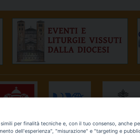
imili per finalità tecniche e, con il tuo consenso, anche per 
NEWS.VA
RADIO VATICANA
OSSERVATORE
amento dell'esperienza", "misurazione" e "targeting e pubbli
ROMANO