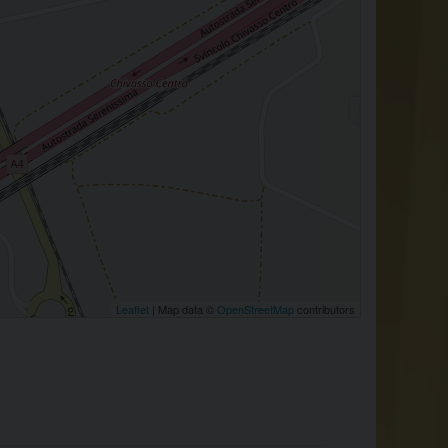
Leaflet
| Map data ©
OpenStreetMap
contributors