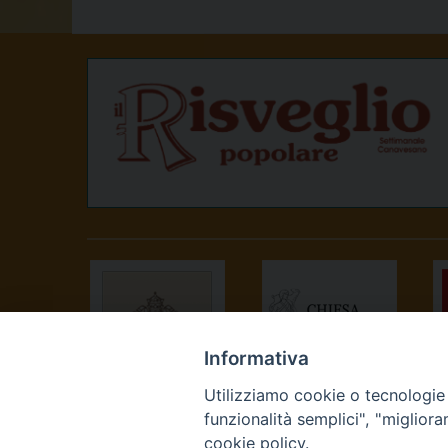
Informativa
Utilizziamo cookie o tecnologie s
SANTA SEDE
CONFERENZA
funzionalità semplici", "miglior
EPISCOPALE
cookie policy.
ITALIANA