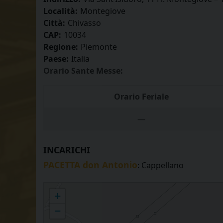
Località:
Montegiove
Città:
Chivasso
CAP:
10034
Regione:
Piemonte
Paese:
Italia
Orario Sante Messe:
Orario Feriale
—
INCARICHI
PACETTA don Antonio
: Cappellano
MONTEGIOVE - S. Maurizio Martire
+
−