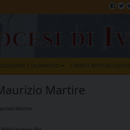
Facebo
Twi
ocesi di I
LIZZAZIONE E SACRAMENTI
CARITÀ E IMPEGNO SOCIA
aurizio Martire
urizio Martire
 10034 Chivasso (To)