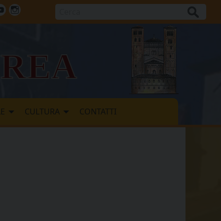
Cerca
ok
tter
Youtube
Instagram
vrea
LE
CULTURA
CONTATTI