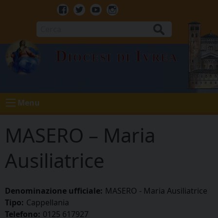
Skip
to
Facebook
Twitter
Youtube
Instagram
content
Cerca
Diocesi di Ivrea
Menu
MASERO – Maria
Ausiliatrice
Denominazione ufficiale:
MASERO - Maria Ausiliatrice
Tipo:
Cappellania
Telefono:
0125 617927