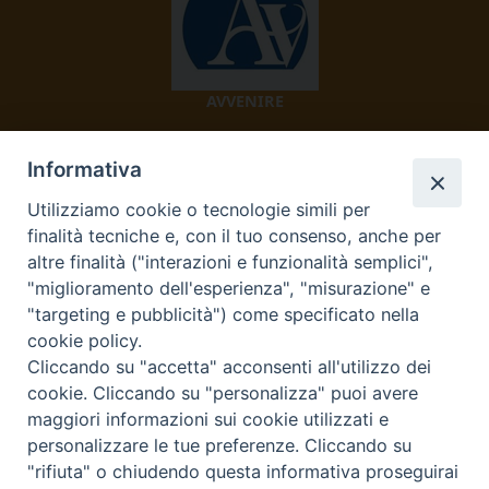
AVVENIRE
Informativa
Utilizziamo cookie o tecnologie simili per
finalità tecniche e, con il tuo consenso, anche per
altre finalità ("interazioni e funzionalità semplici",
"miglioramento dell'esperienza", "misurazione" e
TV 2000
"targeting e pubblicità") come specificato nella
cookie policy.
Cliccando su "accetta" acconsenti all'utilizzo dei
cookie. Cliccando su "personalizza" puoi avere
Diocesi di Ivrea
maggiori informazioni sui cookie utilizzati e
personalizzare le tue preferenze. Cliccando su
Curia Vescovile Piazza Castello, 3 10015 Ivrea (To) Tel.
"rifiuta" o chiudendo questa informativa proseguirai