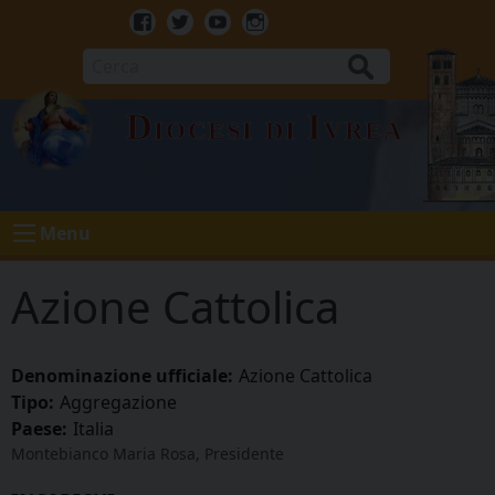
Skip
to
Facebook
Twitter
Youtube
Instagram
content
Cerca
Diocesi di Ivrea
Menu
Azione Cattolica
Denominazione ufficiale:
Azione Cattolica
Tipo:
Aggregazione
Paese:
Italia
Montebianco Maria Rosa, Presidente