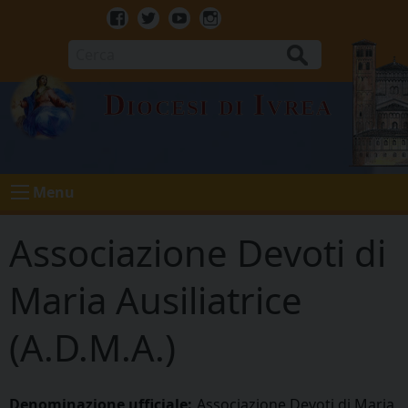
Skip
to
Facebook
Twitter
Youtube
Instagram
content
Cerca
Diocesi di Ivrea
Menu
Associazione Devoti di
Maria Ausiliatrice
(A.D.M.A.)
Denominazione ufficiale:
Associazione Devoti di Maria