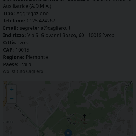
Ausiliatrice (A.D.M.A.)
Tipo:
Aggregazione
Telefono:
0125 424267
Email:
segreteria@cagliero.it
Indirizzo:
Via S. Giovanni Bosco, 60 - 10015 Ivrea
Città:
Ivrea
CAP:
10015
Regione:
Piemonte
Paese:
Italia
c/o Istituto Cagliero
Associazione Devoti di Maria Ausiliatrice (A.D.M.A.)
+
−