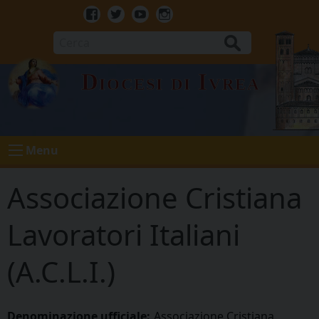
Skip
to
Facebook
Twitter
Youtube
Instagram
content
Cerca
Diocesi di Ivrea
Menu
Associazione Cristiana
Lavoratori Italiani
(A.C.L.I.)
Denominazione ufficiale:
Associazione Cristiana