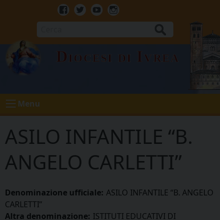
Skip
to
Facebook
Twitter
Youtube
Instagram
content
Cerca
Diocesi di Ivrea
Menu
ASILO INFANTILE “B.
ANGELO CARLETTI”
Denominazione ufficiale:
ASILO INFANTILE “B. ANGELO
CARLETTI”
Altra denominazione:
ISTITUTI EDUCATIVI DI