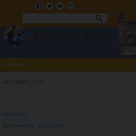
Skip
to
Facebook
Twitter
Youtube
Instagram
content
Cerca
Diocesi di Ivrea
Menu
ARCHIVIO_2012
ARCHIVIO_2012
1 DICEMBRE 2012
SEED_ADM_WP