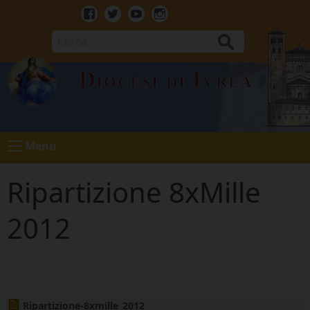
Skip
to
Facebook
Twitter
Youtube
Instagram
content
Cerca
Diocesi di Ivrea
Menu
Ripartizione 8xMille
2012
Ripartizione-8xmille_2012