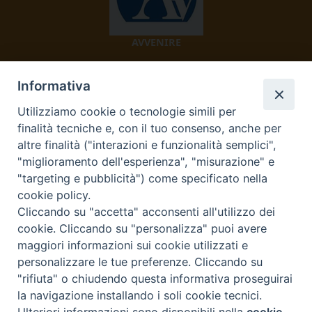
AVVENIRE
Informativa
Utilizziamo cookie o tecnologie simili per
finalità tecniche e, con il tuo consenso, anche per
altre finalità ("interazioni e funzionalità semplici",
"miglioramento dell'esperienza", "misurazione" e
TV 2000
"targeting e pubblicità") come specificato nella
cookie policy.
Cliccando su "accetta" acconsenti all'utilizzo dei
cookie. Cliccando su "personalizza" puoi avere
Diocesi di Ivrea
maggiori informazioni sui cookie utilizzati e
personalizzare le tue preferenze. Cliccando su
Curia Vescovile Piazza Castello, 3 10015 Ivrea (To) Tel.
"rifiuta" o chiudendo questa informativa proseguirai
0125.641138 Fax 0125.40296 segreteriacuria@diocesivrea.it
la navigazione installando i soli cookie tecnici.