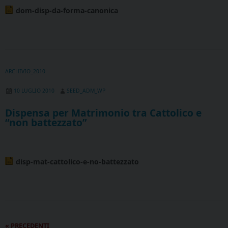
dom-disp-da-forma-canonica
ARCHIVIO_2010
10 LUGLIO 2010
SEED_ADM_WP
Dispensa per Matrimonio tra Cattolico e
“non battezzato”
disp-mat-cattolico-e-no-battezzato
P
«
PRECEDENTI