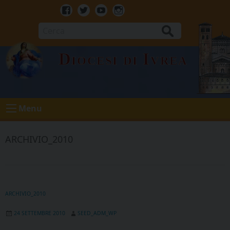
Skip
to
Facebook
Twitter
Youtube
Instagram
content
Cerca
Diocesi di Ivrea
Menu
ARCHIVIO_2010
ARCHIVIO_2010
24 SETTEMBRE 2010
SEED_ADM_WP