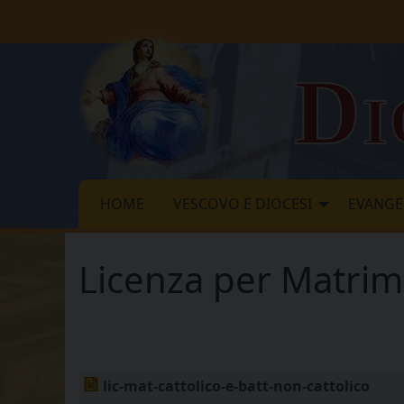
Skip
to
content
Di
HOME
VESCOVO E DIOCESI
EVANGE
Licenza per Matrimo
lic-mat-cattolico-e-batt-non-cattolico