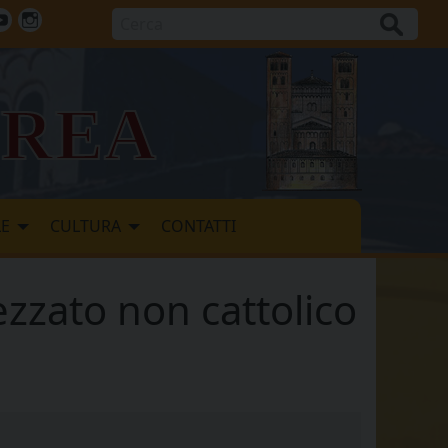
Cerca
ok
tter
Youtube
Instagram
vrea
LE
CULTURA
CONTATTI
ezzato non cattolico