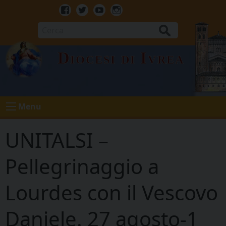
Skip
to
Facebook
Twitter
Youtube
Instagram
content
Cerca
Diocesi di Ivrea
Menu
UNITALSI –
Pellegrinaggio a
Lourdes con il Vescovo
Daniele. 27 agosto-1