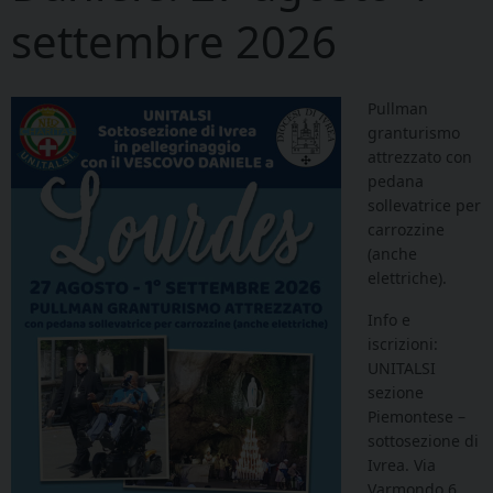
settembre 2026
Pullman
granturismo
attrezzato con
pedana
sollevatrice per
carrozzine
(anche
elettriche).
Info e
iscrizioni:
UNITALSI
sezione
Piemontese –
sottosezione di
Ivrea. Via
Varmondo 6,