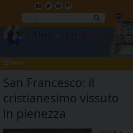
Skip
to
Facebook
Twitter
Youtube
Instagram
content
Cerca
Diocesi di Ivrea
Menu
San Francesco: il
cristianesimo vissuto
in pienezza
Conferenza