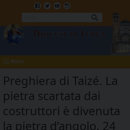
Skip
to
Facebook
Twitter
Youtube
Instagram
content
Cerca
Diocesi di Ivrea
Menu
Preghiera di Taizé. La
pietra scartata dai
costruttori è divenuta
la pietra d’angolo. 24