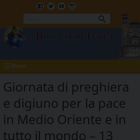
Skip
to
Facebook
Twitter
Youtube
Instagram
content
Cerca
Diocesi di Ivrea
Menu
Giornata di preghiera
e digiuno per la pace
in Medio Oriente e in
tutto il mondo – 13