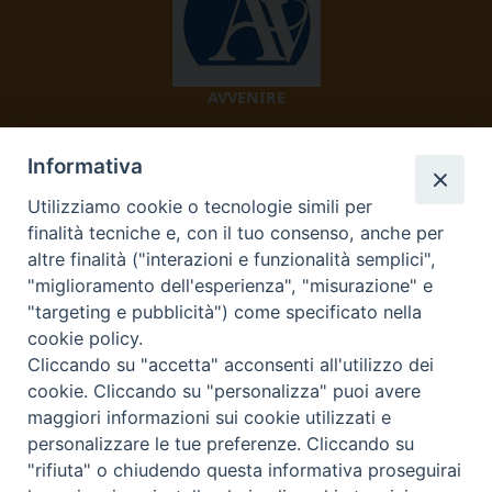
AVVENIRE
Informativa
Utilizziamo cookie o tecnologie simili per
finalità tecniche e, con il tuo consenso, anche per
altre finalità ("interazioni e funzionalità semplici",
"miglioramento dell'esperienza", "misurazione" e
TV 2000
"targeting e pubblicità") come specificato nella
cookie policy.
Cliccando su "accetta" acconsenti all'utilizzo dei
cookie. Cliccando su "personalizza" puoi avere
Diocesi di Ivrea
maggiori informazioni sui cookie utilizzati e
personalizzare le tue preferenze. Cliccando su
Curia Vescovile Piazza Castello, 3 10015 Ivrea (To) Tel.
"rifiuta" o chiudendo questa informativa proseguirai