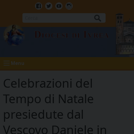
Skip
to
Facebook
Twitter
Youtube
Instagram
content
Cerca
Diocesi di Ivrea
Menu
Celebrazioni del
Tempo di Natale
presiedute dal
Vescovo Daniele in