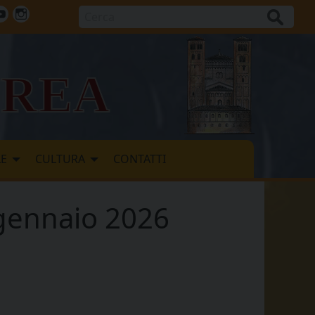
Cerca
ok
tter
Youtube
Instagram
vrea
LE
CULTURA
CONTATTI
 gennaio 2026