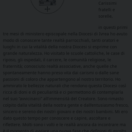
Carissimi
fratelli e
sorelle,
in questi primi
tre mesi di ministero episcopale nella Diocesi di Ivrea ho avuto
modo di conoscere tante realtà parrocchiali, tanti oratori e
luoghi in cui la vitalità della nostra Diocesi si esprime con
grande naturalezza. Ho visitato le scuole cattoliche, le case di
riposo, gli ospedali, il carcere, le comunità religiose, le
fraternità; conosciuto realtà associative, anche quelle che
spontaneamente hanno preso vita dai carismi o dalle sane
passioni di coloro che appartengono al nostro territorio. Ho
ammirato le bellezze naturali che rendono questa Diocesi così
ricca di doni e di peculiarità e ci permettono di contemplarla
nel suo “avvicinarci” all’immensità del Creatore. Sono rimasto
colpito dalla vitalità della nostra gente e dall’entusiasmo fresco,
sincero e sereno dei nostri giovani e dei nostri bambini. Mi ero
dato questo tempo per conoscere e capire, ascoltare e
riflettere. Molti sono i volti e le realtà ancora da incontrare ma
è il momento di avviare una nuova fase che definirei di
ascolto,