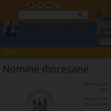
Skip
to
Facebook
Twitter
Youtube
Instagram
content
Cerca
Diocesi di Ivrea
Menu
Nomine diocesane
Ivrea, 4 giugno
2025
Ai fedeli della
Diocesi di Ivrea