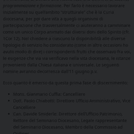
programmazione e formazione
. Per farlo è necessario lavorare
inizialmente su quell’ambito “strutturale” che è la Curia
diocesana, per poi dare vita a quegli organismi di
partecipazione che trasversalmente ci aiuteranno a camminare
come un unico Corpo animato dai diversi doni dello Spirito (cfr.
1Cor 12). Nel chiedere a ciascuno la disponibilità alle diverse
tipologie di servizio ho considerato (come in altre occasioni ho
avuto modo di dire) i corrispondenti frutti che osservavo fra voi,
le esigenze che via via verificavo nella vita diocesana, le istanze
provenienti dalla Chiesa italiana e universale. Le seguenti
nomine avranno decorrenza dall’11 giugno p.v.
Ecco quanto è emerso da questa prima fase di discernimento:
Mons. Gianmario Cuffia: Cancelliere
Dott. Paolo Chiabotti: Direttore Ufficio Amministrativo, Vice
Cancelliere
Can. Davide Smiderle: Direttore dell’Ufficio Patrimonio,
Rettore del Seminario Diocesano, Legale rappresentante
del Seminario Diocesano, Membro della Commissio ad
Ordines