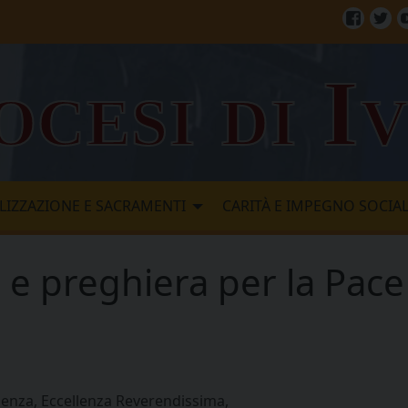
Facebo
Twi
ocesi di I
LIZZAZIONE E SACRAMENTI
CARITÀ E IMPEGNO SOCIA
 e preghiera per la Pace
enza, Eccellenza Reverendissima,