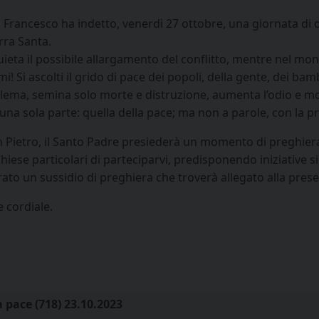
 Francesco ha indetto, venerdì 27 ottobre, una giornata di d
rra Santa.
ieta il possibile allargamento del conflitto, mentre nel mond
mi! Si ascolti il grido di pace dei popoli, della gente, dei bam
lema, semina solo morte e distruzione, aumenta l’odio e molti
una sola parte: quella della pace; ma non a parole, con la pr
an Pietro, il Santo Padre presiederà un momento di preghiera
iese particolari di parteciparvi, predisponendo iniziative si
arato un sussidio di preghiera che troverà allegato alla prese
e cordiale.
a pace (718) 23.10.2023