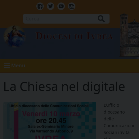
Skip
to
Facebook
Twitter
Youtube
Instagram
content
Cerca
Diocesi di Ivrea
Menu
La Chiesa nel digitale
L’Ufficio
diocesano
delle
Comunicazioni
Sociali invita