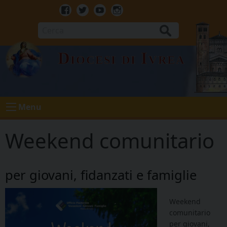
Skip
to
Facebook
Twitter
Youtube
Instagram
content
Cerca
Diocesi di Ivrea
Menu
Weekend comunitario
per giovani, fidanzati e famiglie
Weekend
comunitario
per giovani,