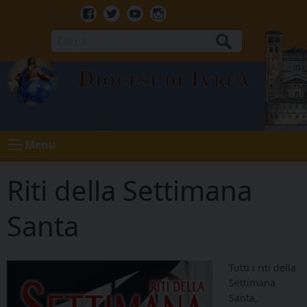
Skip
to
Facebook
Twitter
Youtube
Instagram
content
Cerca
Diocesi di Ivrea
Menu
Riti della Settimana
Santa
Tutti i riti della
Settimana
Santa,