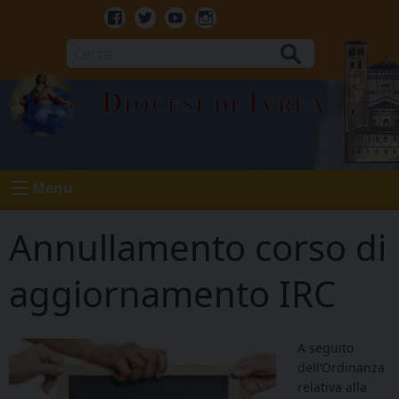
Skip
to
Facebook
Twitter
Youtube
Instagram
content
Cerca
Diocesi di Ivrea
Menu
Annullamento corso di
aggiornamento IRC
A seguito
dell’Ordinanza
relativa alla