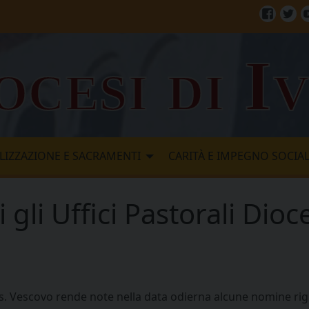
Facebo
Twi
ocesi di I
LIZZAZIONE E SACRAMENTI
CARITÀ E IMPEGNO SOCIA
gli Uffici Pastorali Dioc
. Vescovo rende note nella data odierna alcune nomine rigua