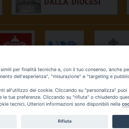
imili per finalità tecniche e, con il tuo consenso, anche per 
NEWS.VA
RADIO VATICANA
OSSERVATORE
amento dell'esperienza", "misurazione" e "targeting e pubbli
ROMANO
i all'utilizzo dei cookie. Cliccando su "personalizza" puoi
re le tue preferenze. Cliccando su "rifiuta" o chiudendo que
okie tecnici. Ulteriori informazioni sono disponibili nella
coo
Diocesi di Ivrea
Rifiuta
tello, 3 10015 Ivrea (To) Tel. 0125.641138 Fax 0125.40296 seg