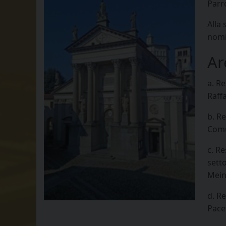
Parr
Alla
nomi
Ar
a. R
Raffa
b. Re
Comu
c. Re
sett
Mein
d. R
Pace