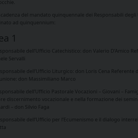
occhie.
 scadenza del mandato quinquennale dei Responsabili degli 
nato ad quinquennium:
ea 1
esponsabile dell’Ufficio Catechistico: don Valerio D’Amico R
ele Servalli
sponsabile dell’Ufficio Liturgico: don Loris Cena Referente d
nione: don Massimiliano Marco
sponsabile dell’Ufficio Pastorale Vocazioni – Giovani – Fami
ore discernimento vocazionale e nella formazione dei semina
ardi – don Silvio Faga
esponsabile dell’Ufficio per l’Ecumenismo e il dialogo inter
tta