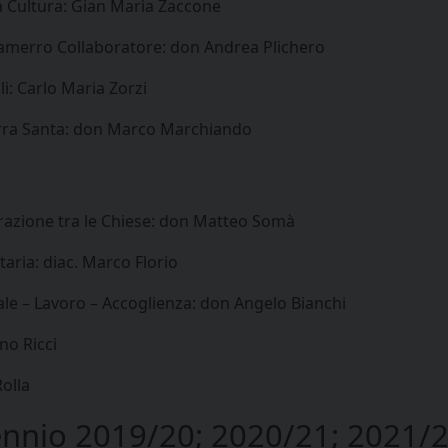
la Cultura: Gian Maria Zaccone
 Gamerro Collaboratore: don Andrea Plichero
i: Carlo Maria Zorzi
Terra Santa: don Marco Marchiando
erazione tra le Chiese: don Matteo Somà
taria: diac. Marco Florio
iale – Lavoro – Accoglienza: don Angelo Bianchi
no Ricci
Rolla
riennio 2019/20; 2020/21; 2021/