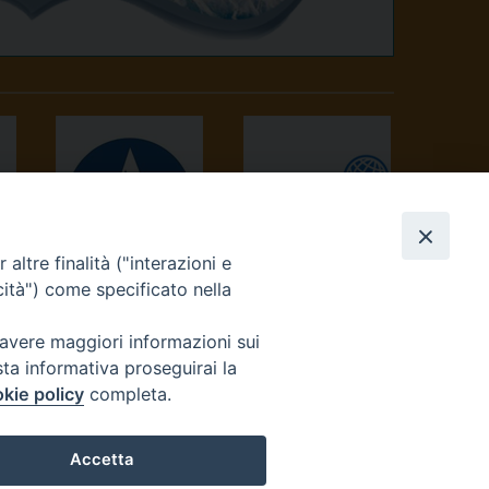
altre finalità ("interazioni e
AVVENIRE
TV 2000
cità") come specificato nella
 avere maggiori informazioni sui
sta informativa proseguirai la
kie policy
completa.
Accetta
reteriacuria@diocesivrea.it