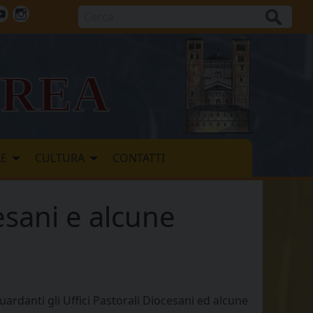
Cerca
ok
tter
Youtube
Instagram
vrea
LE
CULTURA
CONTATTI
esani e alcune
rdanti gli Uffici Pastorali Diocesani ed alcune