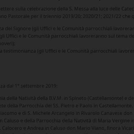
flettere sulla celebrazione della S. Messa alla luce delle Ca
iano Pastorale per il triennio 2019/20; 2020/21; 2021/22 che
a del Signore (gli Uffici e le Comunità parrocchiali lavorer
gli Uffici e le Comunità parrocchiali lavoreranno sul tema dell
overi);
la testimonianza (gli Uffici e le Comunità parrocchiali lavor
a dal 1° settembre 2019:
 della Natività della B.V.M. in Spineto (Castellamonte) e de
te della Parrocchia dei SS. Pietro e Paolo in Castellamonte.
 Giacomo e di S. Michele Arcangelo in Rivarolo Canavese don 
n Caluso e della Parrocchia della Natività di Maria Vergine 
S. Calocero e Andrea in Caluso don Mario Viano, finora Vicar