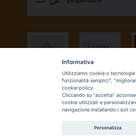
Informativa
Utilizziamo cookie o tecnologie s
SANTA SEDE
CONFERENZA
funzionalità semplici", "miglior
EPISCOPALE
cookie policy.
ITALIANA
Cliccando su "accetta" acconsent
cookie utilizzati e personalizza
navigazione installando i soli co
Personalizza
Curia Vescovile Piazza Cas