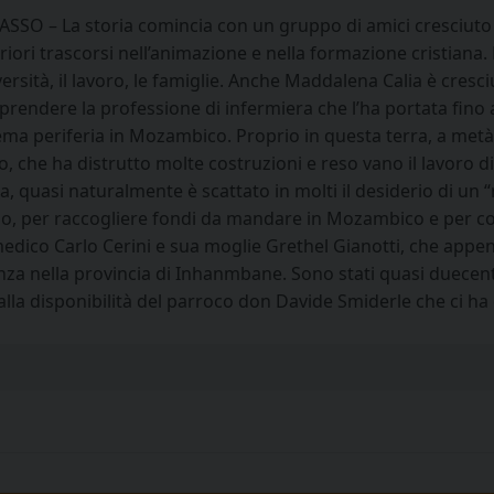
ASSO – La storia comincia con un gruppo di amici cresciuto in
iori trascorsi nell’animazione e nella formazione cristiana.
versità, il lavoro, le famiglie. Anche Maddalena Calia è cresc
aprendere la professione di infermiera che l’ha portata fino 
ema periferia in Mozambico. Proprio in questa terra, a metà f
o, che ha distrutto molte costruzioni e reso vano il lavoro 
, quasi naturalmente è scattato in molti il desiderio di un “r
io, per raccogliere fondi da mandare in Mozambico e per co
medico Carlo Cerini e sua moglie Grethel Gianotti, che appen
za nella provincia di Inhanmbane. Sono stati quasi duecento i
 alla disponibilità del parroco don Davide Smiderle che ci ha 