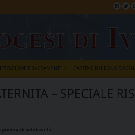
Facebo
Twi
ocesi di I
LIZZAZIONE E SACRAMENTI
CARITÀ E IMPEGNO SOCIA
TERNITA – SPECIALE RI
 povera di solidarietà.