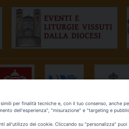
imili per finalità tecniche e, con il tuo consenso, anche per 
NEWS.VA
RADIO VATICANA
OSSERVATORE
amento dell'esperienza", "misurazione" e "targeting e pubbli
ROMANO
i all'utilizzo dei cookie. Cliccando su "personalizza" puoi