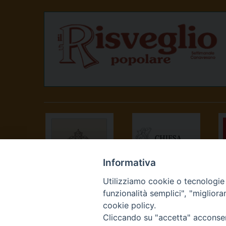
Informativa
Utilizziamo cookie o tecnologie s
SANTA SEDE
CONFERENZA
funzionalità semplici", "miglior
EPISCOPALE
cookie policy.
ITALIANA
Cliccando su "accetta" acconsent