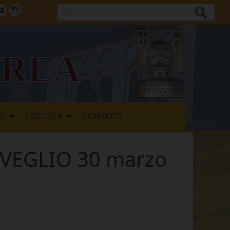
Cerca
ok
tter
Youtube
Instagram
vrea
LE
CULTURA
CONTATTI
SVEGLIO 30 marzo