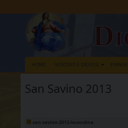
Skip
to
content
Di
HOME
VESCOVO E DIOCESI
EVANGE
San Savino 2013
san-savino-2013-locandina