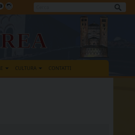
Cerca
ok
tter
Youtube
Instagram
vrea
LE
CULTURA
CONTATTI