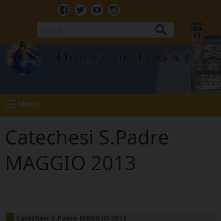
Skip
to
Facebook
Twitter
Youtube
Instagram
content
Cerca
Diocesi di Ivrea
Menu
Catechesi S.Padre
MAGGIO 2013
Catechesi-S.Padre-MAGGIO-2013