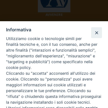
AVVENIRE
Informativa
Utilizziamo cookie o tecnologie simili per
finalità tecniche e, con il tuo consenso, anche per
altre finalità ("interazioni e funzionalità semplici",
"miglioramento dell'esperienza", "misurazione" e
TV 2000
"targeting e pubblicità") come specificato nella
cookie policy.
Cliccando su "accetta" acconsenti all'utilizzo dei
cookie. Cliccando su "personalizza" puoi avere
Diocesi di Ivrea
maggiori informazioni sui cookie utilizzati e
personalizzare le tue preferenze. Cliccando su
Curia Vescovile Piazza Castello, 3 10015 Ivrea (To) Tel.
"rifiuta" o chiudendo questa informativa proseguirai
0125.641138 Fax 0125.40296 segreteriacuria@diocesivrea.it
la navigazione installando i soli cookie tecnici.