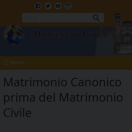
Skip
to
Facebook
Twitter
Youtube
Instagram
content
Cerca
Diocesi di Ivrea
Menu
Matrimonio Canonico
prima del Matrimonio
Civile