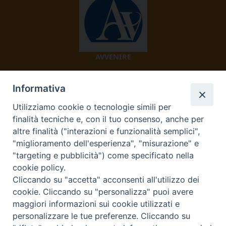
AVVENIRE
Informativa
Utilizziamo cookie o tecnologie simili per
finalità tecniche e, con il tuo consenso, anche per
altre finalità ("interazioni e funzionalità semplici",
"miglioramento dell'esperienza", "misurazione" e
TV 2000
"targeting e pubblicità") come specificato nella
cookie policy.
Cliccando su "accetta" acconsenti all'utilizzo dei
cookie. Cliccando su "personalizza" puoi avere
Diocesi di Ivrea
maggiori informazioni sui cookie utilizzati e
personalizzare le tue preferenze. Cliccando su
Curia Vescovile Piazza Castello, 3 10015 Ivrea (To) Tel.