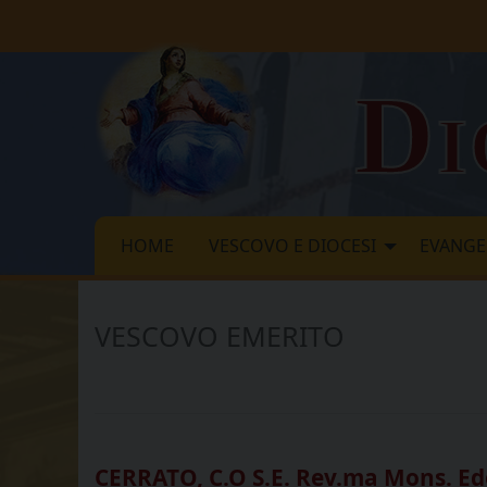
Skip
to
content
Di
HOME
VESCOVO E DIOCESI
EVANGE
VESCOVO EMERITO
CERRATO, C.O S.E. Rev.ma Mons. E