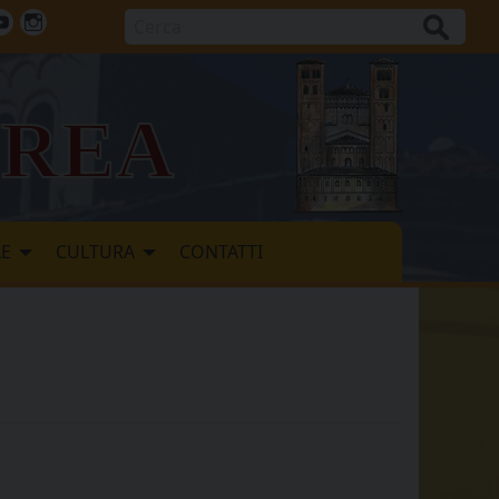
Cerca
ok
tter
Youtube
Instagram
vrea
LE
CULTURA
CONTATTI