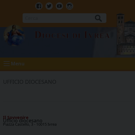
Skip
to
Facebook
Twitter
Youtube
Instagram
content
Cerca
Diocesi di Ivrea
Menu
UFFICIO DIOCESANO
Il Sovvenire
Ufficio diocesano
Piazza Castello, 3 - 10015 Ivrea