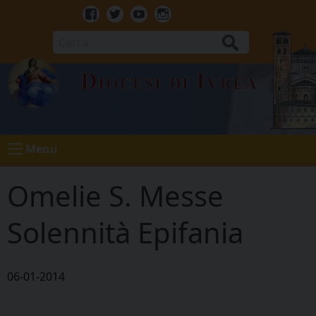
Skip
to
Facebook
Twitter
Youtube
Instagram
content
Cerca
Diocesi di Ivrea
Menu
Omelie S. Messe
Solennità Epifania
06-01-2014