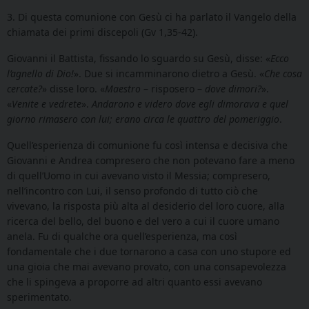
3. Di questa comunione con Gesù ci ha parlato il Vangelo della
chiamata dei primi discepoli
(Gv 1,35-42)
.
Giovanni il Battista, fissando lo sguardo su Gesù, disse: «
Ecco
l’agnello di Dio!
». Due si incamminarono dietro a Gesù. «
Che cosa
cercate?
» disse loro. «
Maestro
– risposero –
dove dimori?
».
«
Venite e vedrete
».
Andarono e videro dove egli dimorava e quel
giorno rimasero con lui; erano circa le quattro del pomeriggio
.
Quell’esperienza di comunione fu così intensa e decisiva che
Giovanni e Andrea compresero che non potevano fare a meno
di quell’Uomo in cui avevano visto il Messia; compresero,
nell’incontro con Lui, il senso profondo di tutto ciò che
vivevano, la risposta più alta al desiderio del loro cuore, alla
ricerca del bello, del buono e del vero a cui il cuore umano
anela. Fu di qualche ora quell’esperienza, ma così
fondamentale che i due tornarono a casa con uno stupore ed
una gioia che mai avevano provato, con una consapevolezza
che li spingeva a proporre ad altri quanto essi avevano
sperimentato.