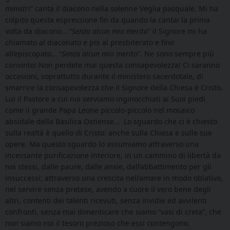
ministri
” canta il diacono nella solenne Veglia pasquale. Mi ha
colpito questa espressione fin da quando la cantai la prima
volta da diacono… “
Senza alcun mio merito
” il Signore mi ha
chiamato al diaconato e poi al presbiterato e fino
all’episcopato… “
Senza alcun mio merito
”. Ne sono sempre più
convinto! Non perdete mai questa consapevolezza! Ci saranno
occasioni, soprattutto durante il ministero sacerdotale, di
smarrire la consapevolezza che il Signore della Chiesa è Cristo.
Lui il Pastore a cui noi serviamo inginocchiati ai Suoi piedi
come il grande Papa Leone piccolo-piccolo nel mosaico
absidale della Basilica Ostiense…
Lo sguardo che ci è chiesto
sulla realtà è quello di Cristo: anche sulla Chiesa e sulle sue
opere. Ma questo sguardo lo assumiamo attraverso una
incessante purificazione interiore, in un cammino di libertà da
noi stessi, dalle paure, dalle ansie, dall’abbattimento per gli
insuccessi; attraverso una crescita nell’amare in modo oblativo,
nel servire senza pretese, avendo a cuore il vero bene degli
altri, contenti dei talenti ricevuti, senza invidie ed avvilenti
confronti, senza mai dimenticare che siamo “vasi di creta”, che
non siamo noi il tesoro prezioso che essi contengono.