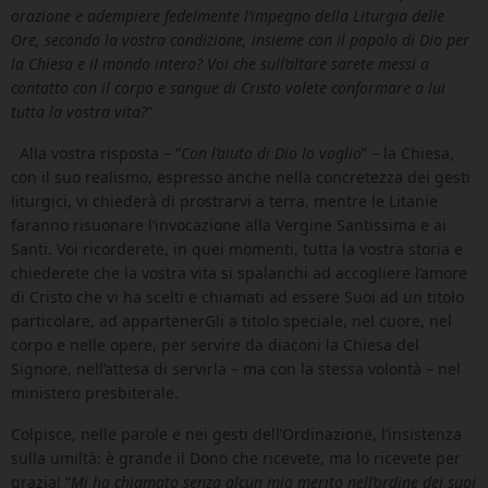
orazione e adempiere fedelmente l’impegno della Liturgia delle
Ore, secondo la vostra condizione, insieme con il popolo di Dio per
la Chiesa e il mondo intero? Voi che sull’altare sarete messi a
contatto con il corpo e sangue di Cristo volete conformare a lui
tutta la vostra vita?
”
Alla vostra risposta – “
Con l’aiuto di Dio lo voglio
” – la Chiesa,
con il suo realismo, espresso anche nella concretezza dei gesti
liturgici, vi chiederà di prostrarvi a terra, mentre le Litanie
faranno risuonare l’invocazione alla Vergine Santissima e ai
Santi. Voi ricorderete, in quei momenti, tutta la vostra storia e
chiederete che la vostra vita si spalanchi ad accogliere l’amore
di Cristo che vi ha scelti e chiamati ad essere Suoi
ad un titolo
particolare, ad appartenerGli a titolo speciale, nel cuore, nel
corpo e nelle opere, per servire da diaconi la Chiesa del
Signore, nell’attesa di servirla – ma con la stessa volontà – nel
ministero presbiterale.
Colpisce, nelle parole e nei gesti dell’Ordinazione, l’insistenza
sulla umiltà: è grande il Dono che ricevete, ma lo ricevete per
grazia! “
Mi ha chiamato senza alcun mio merito nell’ordine dei suoi