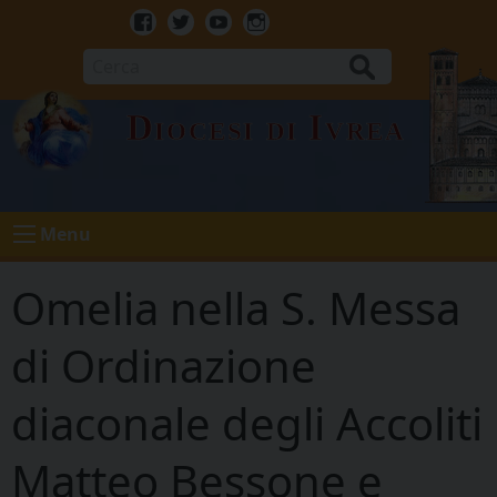
Skip
to
Facebook
Twitter
Youtube
Instagram
content
Cerca
Diocesi di Ivrea
Menu
Omelia nella S. Messa
di Ordinazione
diaconale degli Accoliti
Matteo Bessone e