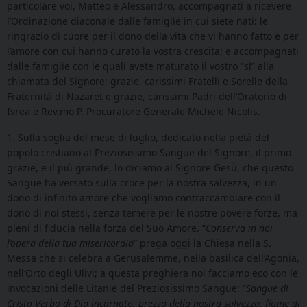
particolare voi, Matteo e Alessandro, accompagnati a ricevere
l’Ordinazione diaconale dalle famiglie in cui siete nati: le
ringrazio di cuore per il dono della vita che vi hanno fatto e per
l’amore con cui hanno curato la vostra crescita; e accompagnati
dalle famiglie con le quali avete maturato il vostro “sì” alla
chiamata del Signore: grazie, carissimi Fratelli e Sorelle della
Fraternità di Nazaret e grazie, carissimi Padri dell’Oratorio di
Ivrea e Rev.mo P. Procuratore Generale Michele Nicolis.
1. Sulla soglia del mese di luglio, dedicato nella pietà del
popolo cristiano al Preziosissimo Sangue del Signore, il primo
grazie, e il più grande, lo diciamo al Signore Gesù, che questo
Sangue ha versato sulla croce per la nostra salvezza, in un
dono di infinito amore che vogliamo contraccambiare con il
dono di noi stessi, senza temere per le nostre povere forze, ma
pieni di fiducia nella forza del Suo Amore. “
Conserva in noi
l’opera della tua misericordia
” prega oggi la Chiesa nella S.
Messa che si celebra a Gerusalemme, nella basilica dell’Agonia,
nell’Orto degli Ulivi; a questa preghiera noi facciamo eco con le
invocazioni delle Litanie del Preziosissimo Sangue: “
Sangue di
Cristo Verbo di Dio incarnato, prezzo della nostra salvezza, fiume di