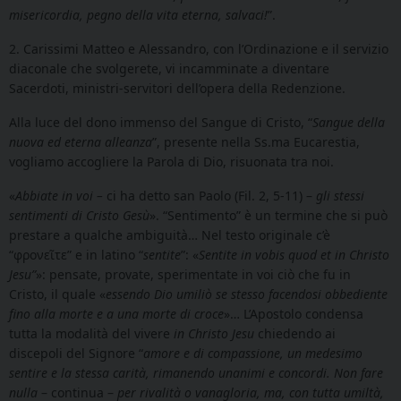
misericordia, pegno della vita eterna, salvaci!
”.
2. Carissimi Matteo e Alessandro, con l’Ordinazione e il servizio
diaconale che svolgerete, vi incamminate a diventare
Sacerdoti, ministri-servitori dell’opera della Redenzione.
Alla luce del dono immenso del Sangue di Cristo, “
Sangue della
nuova ed eterna alleanza
”, presente nella Ss.ma Eucarestia,
vogliamo accogliere la Parola di Dio, risuonata tra noi.
«
Abbiate in voi –
ci ha detto san Paolo
(Fil. 2, 5-11)
–
gli stessi
sentimenti di Cristo Gesù
». “Sentimento” è un termine che si può
prestare a qualche ambiguità…
Nel testo originale c’è
“
φρονεῖτε” e in latino “
sentite
”:
«
Sentite in vobis quod et in Christo
Jesu”
»: pensate, provate, sperimentate in voi ciò che fu in
Cristo, il quale «
essendo Dio
umiliò se stesso facendosi obbediente
fino alla morte e a una morte di croce
»… L’Apostolo condensa
tutta la modalità del vivere
in Christo Jesu
chiedendo ai
discepoli del Signore “
amore e di compassione, un medesimo
sentire e la stessa carità, rimanendo unanimi e concordi. Non fare
nulla
– continua –
per rivalità o vanagloria, ma, con tutta umiltà,