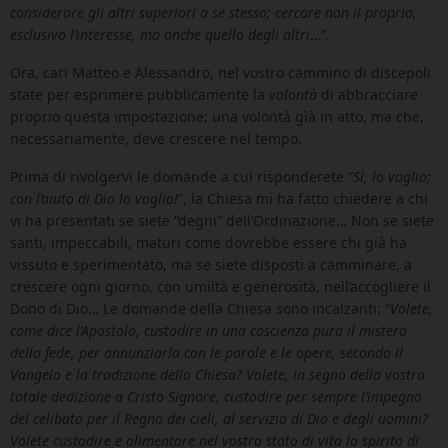
considerare gli altri superiori a se stesso; cercare non il proprio,
esclusivo l’interesse, ma anche quello degli altri
…”.
Ora, cari Matteo e Alessandro, nel vostro cammino di discepoli
state per esprimere pubblicamente la
volontà
di abbracciare
proprio questa impostazione; una volontà già in atto, ma che,
necessariamente, deve crescere nel tempo.
Prima di rivolgervi le domande a cui risponderete “
Sì, lo voglio;
con l’aiuto di Dio lo voglio!
”, la Chiesa mi ha fatto chiedere a chi
vi ha presentati se siete “degni” dell’Ordinazione… Non se siete
santi, impeccabili, maturi come dovrebbe essere chi già ha
vissuto e sperimentato, ma se siete disposti a camminare, a
crescere ogni giorno, con umiltà e generosità, nell’accogliere il
Dono di Dio… Le domande della Chiesa sono incalzanti: “
Volete,
come dice l’Apostolo, custodire in una coscienza pura il mistero
della fede, per annunziarla con le parole e le opere, secondo il
Vangelo e la tradizione della Chiesa? Volete, in segno della vostra
totale dedizione a Cristo Signore, custodire per sempre l’impegno
del celibato per il Regno dei cieli, al servizio di Dio e degli uomini?
Volete custodire e alimentare nel vostro stato di vita lo spirito di