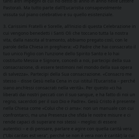
tanti altri impegni di cui ho detto di anno in anno nelle Lettere
Pastorali. Ma tutto parte dall’Eucaristia consapevolmente
vissuta sul piano celebrativo e su quello esistenziale.
3. Carissimi Fratelli e Sorelle, all’inizio di questa Celebrazione in
cui vengono benedetti i Santi Oli che toccano tutta la nostra
vita, dalla nascita al tramonto, abbiamo pregato così, con le
parole della Chiesa in preghiera: «O Padre che hai consacrato il
tuo unico Figlio con l’unzione dello Spirito Santo e lo hai
costituito Messia e Signore, concedi a noi, partecipi della sua
consacrazione, di essere testimoni nel mondo della sua opera
di salvezza». Partecipi della Sua consacrazione. «Consacro me
stesso – disse Gesù nella Cena in cui istituì l’Eucaristia – perché
siano anch’essi consacrati nella verità». Per questo «ci ha
liberati dai nostri peccati con il suo sangue, e ha fatto di noi un
regno, sacerdoti per il suo Dio e Padre». Gesù Cristo è presente
nella Chiesa come «Colui che ci ama»: non un manuale con cui
confrontarci, ma una Presenza che sfida le nostre misure e ci
rende capaci di superare noi stessi – meglio: di essere
autentici – e di pensare, parlare e agire con quella carità vera
(“Ubi caritas est vera”, perché se non è vera non è carità!) la cui