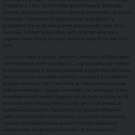
il Signore, e il Suo “grazie” è ben più prezioso di quello del
Vescovo, ma ve lo dico anch’io e sento di interpretare, in questo
momento, i sentimenti di gratitudine di tanta gente: la
gratitudine che mi dà una grande gioia quando, nella Visita
Pastorale, ma non solo in essa, vedo tante persone che vi
vogliono bene. Grazie di cuore! Anche a nome di chi non ve lo
dice!
Carissimi Fratelli e Sorelle, carissimi Confratelli nell’Episcopato,
nel Presbiterato e nel Diaconato! 1. La prima volta che celebrai
la Messa Crismale in questa Cattedrale, a pochi mesi dall’inizio
del servizio che sono stato mandato a compiere e in relazione
al quale riconosco tutti i miei limiti, la riflessione che proposi
ebbe per tema la S. Liturgia: una realtà che, anche per la mia
provenienza dall’Oratorio filippino, mi sta molto a cuore; su di
essa sono ritornato più volte in questi anni e ho chiesto, in
questo anno pastorale, fosse motivo di speciale riflessione
nelle comunità della nostra Diocesi. Sono infatti pienamente
convinto dell’importanza di quanto il Concilio Vaticano II
insegna nella sua prima Costituzione, la “Sacrosanctum