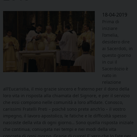
18-04-2019
Prima di
iniziare
l’omelia,
desidero dire
ai Sacerdoti, in
questo giorno
in cui il
Sacerdozio è
nato in
relazione
all’Eucaristia, il mio grazie sincero e fraterno per il dono della
loro vita in risposta alla chiamata del Signore, e per il servizio
che essi compiono nelle comunità a loro affidate. Conosco,
carissimi Fratelli Preti – poiché sono prete anch’io – il vostro
impegno, il lavoro apostolico, le fatiche e le difficoltà spesso
nascoste della vita di ogni giorno… Sono quella risposta iniziale
che continua, coniugata nei tempi e nei modi della vita
concreta di ogni giorno. Grazie di cuore! E’ vero che lo fate per