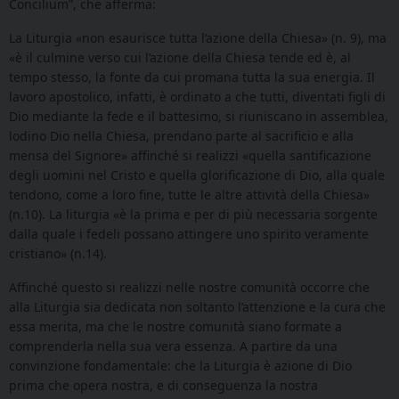
Concilium”, che afferma:
La Liturgia «non esaurisce tutta l’azione della Chiesa» (n. 9), ma
«è il culmine verso cui l’azione della Chiesa tende ed è, al
tempo stesso, la fonte da cui promana tutta la sua energia. Il
lavoro apostolico, infatti, è ordinato a che tutti, diventati figli di
Dio mediante la fede e il battesimo, si riuniscano in assemblea,
lodino Dio nella Chiesa, prendano parte al sacrificio e alla
mensa del Signore» affinché si realizzi «quella santificazione
degli uomini nel Cristo e quella glorificazione di Dio, alla quale
tendono, come a loro fine, tutte le altre attività della Chiesa»
(n.10). La liturgia «è la prima e per di più necessaria sorgente
dalla quale i fedeli possano attingere uno spirito veramente
cristiano» (n.14).
Affinché questo si realizzi nelle nostre comunità occorre che
alla Liturgia sia dedicata non soltanto l’attenzione e la cura che
essa merita, ma che le nostre comunità siano formate a
comprenderla nella sua vera essenza. A partire da una
convinzione fondamentale: che la Liturgia è azione di Dio
prima che opera nostra, e di conseguenza la nostra