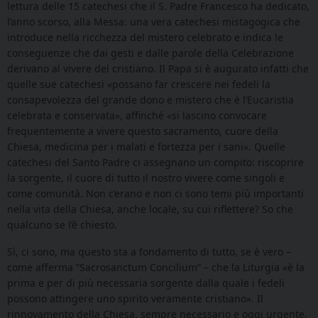
lettura delle 15 catechesi che il S. Padre Francesco ha dedicato,
l’anno scorso, alla Messa: una vera catechesi mistagogica che
introduce nella ricchezza del mistero celebrato e indica le
conseguenze che dai gesti e dalle parole della Celebrazione
derivano al vivere del cristiano. Il Papa si è augurato infatti che
quelle sue catechesi «possano far crescere nei fedeli la
consapevolezza del grande dono e mistero che è l’Eucaristia
celebrata e conservata», affinché «si lascino convocare
frequentemente a vivere questo sacramento, cuore della
Chiesa, medicina per i malati e fortezza per i sani». Quelle
catechesi del Santo Padre ci assegnano un compito: riscoprire
la sorgente, il cuore di tutto il nostro vivere come singoli e
come comunità. Non c’erano e non ci sono temi più importanti
nella vita della Chiesa, anche locale, su cui riflettere? So che
qualcuno se l’è chiesto.
Sì, ci sono, ma questo sta a fondamento di tutto, se è vero –
come afferma “Sacrosanctum Concilium” – che la Liturgia «è la
prima e per di più necessaria sorgente dalla quale i fedeli
possono attingere uno spirito veramente cristiano». Il
rinnovamento della Chiesa, sempre necessario e oggi urgente,