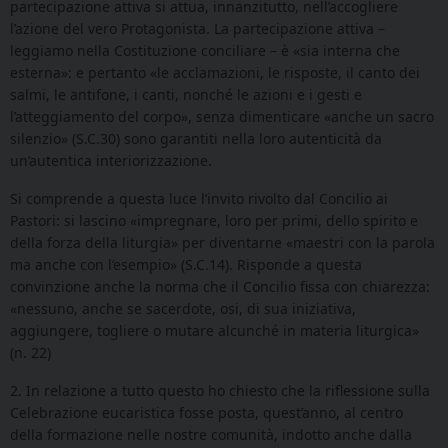
partecipazione attiva si attua, innanzitutto, nell’accogliere
l’azione del vero Protagonista. La partecipazione attiva –
leggiamo nella Costituzione conciliare – è «sia interna che
esterna»: e pertanto «le acclamazioni, le risposte, il canto dei
salmi, le antifone, i canti, nonché le azioni e i gesti e
l’atteggiamento del corpo», senza dimenticare «anche un sacro
silenzio» (S.C.30) sono garantiti nella loro autenticità da
un’autentica interiorizzazione.
Si comprende a questa luce l’invito rivolto dal Concilio ai
Pastori: si lascino «impregnare, loro per primi, dello spirito e
della forza della liturgia» per diventarne «maestri con la parola
ma anche con l’esempio» (S.C.14). Risponde a questa
convinzione anche la norma che il Concilio fissa con chiarezza:
«nessuno, anche se sacerdote, osi, di sua iniziativa,
aggiungere, togliere o mutare alcunché in materia liturgica»
(n. 22)
2. In relazione a tutto questo ho chiesto che la riflessione sulla
Celebrazione eucaristica fosse posta, quest’anno, al centro
della formazione nelle nostre comunità, indotto anche dalla