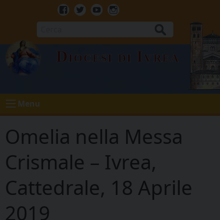
Skip
to
Facebook
Twitter
Youtube
Instagram
content
Cerca
Diocesi di Ivrea
Menu
Omelia nella Messa
Crismale – Ivrea,
Cattedrale, 18 Aprile
2019