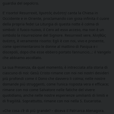
guardia del sepolcro.
E’ risorto! Resurrexit, Χριστός ἀνέστη! canta la Chiesa in
Occidente e in Oriente, proclamando con gioia infinita il cuore
della propria fede! La Liturgia di questa notte è colma di
simboli: il fuoco nuovo, il Cero ad esso acceso, ma non è un
simbolo la risurrezione del Signore. Resurrexit vere, Ἀληθῶς
ἀνέστη, è veramente risorto: Egli è con noi, vivo e presente,
come sperimentarono le donne al mattino di Pasqua e i
discepoli, dopo che esse ebbero portato l’annuncio…: il Vangelo
che abbiamo ascoltato.
La sua Presenza, da quel momento, è intrecciata alla storia di
ciascuno di noi: Gesù Cristo rimane con noi nei nostri desideri
più profondi come il Dono che davvero li colma; nelle nostre
domande più struggenti, come l’unica risposta vera e efficace;
rimane con noi come Salvatore nelle fatiche del vivere
quotidiano, anche nelle nostre esperienze umilianti di limiti e
di fragilità. Soprattutto, rimane con noi nella S. Eucaristia.
«Che cosa c’è di più grande? – diceva il Patriarca Atenagora.