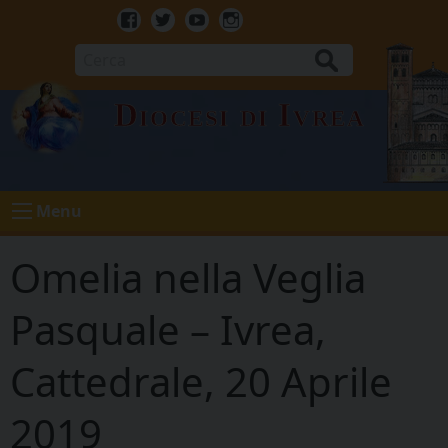
Skip
to
Facebook
Twitter
Youtube
Instagram
content
Cerca
Diocesi di Ivrea
Menu
Omelia nella Veglia
Pasquale – Ivrea,
Cattedrale, 20 Aprile
2019