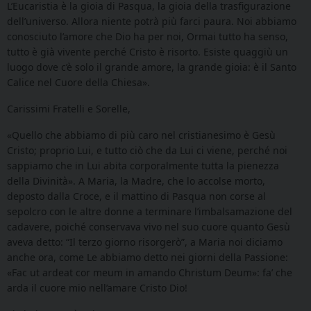
L’Eucaristia è la gioia di Pasqua, la gioia della trasfigurazione
dell’universo. Allora niente potrà più farci paura. Noi abbiamo
conosciuto l’amore che Dio ha per noi, Ormai tutto ha senso,
tutto è già vivente perché Cristo è risorto. Esiste quaggiù un
luogo dove c’è solo il grande amore, la grande gioia: è il Santo
Calice nel Cuore della Chiesa».
Carissimi Fratelli e Sorelle,
«Quello che abbiamo di più caro nel cristianesimo è Gesù
Cristo; proprio Lui, e tutto ciò che da Lui ci viene, perché noi
sappiamo che in Lui abita corporalmente tutta la pienezza
della Divinità». A Maria, la Madre, che lo accolse morto,
deposto dalla Croce, e il mattino di Pasqua non corse al
sepolcro con le altre donne a terminare l’imbalsamazione del
cadavere, poiché conservava vivo nel suo cuore quanto Gesù
aveva detto: “Il terzo giorno risorgerò”, a Maria noi diciamo
anche ora, come Le abbiamo detto nei giorni della Passione:
«Fac ut ardeat cor meum in amando Christum Deum»: fa’ che
arda il cuore mio nell’amare Cristo Dio!