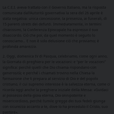
La C.E.I. aveva trattato con il Governo Italiano, ma la risposta
comunicata dall’Autorità governativa la sera del 26 aprile è
stata negativa: unica concessione, la presenza, ai funerali, di
15 parenti stretti dei defunti. Immediatamente, in termini
chiarissimi, la Conferenza Episcopale ha espresso il suo
disaccordo. Ciò che poi, da quel momento è seguito lo
conosciamo… E non è solo delusione ciò che proviamo; è
profonda amarezza.
2. Oggi, domenica IV di Pasqua, celebriamo, come ogni anno,
la Giornata di preghiera per le vocazioni: e “per le vocazioni”
significa: perché quelli che Dio chiama rispondano con
generosità; e perché i chiamati trovino nella Chiesa la
formazione che li prepara al servizio di Dio e del popolo
cristiano, il cui supremo interesse è la salvezza eterna, come ci
ricorda oggi anche la preghiera iniziale della Messa: «Guidaci
al possesso della gioia eterna, Dio onnipotente e
misericordioso, perché l’umile gregge dei tuoi fedeli giunga
con sicurezza accanto a te, dove lo ha preceduto il Cristo, suo
pastore».