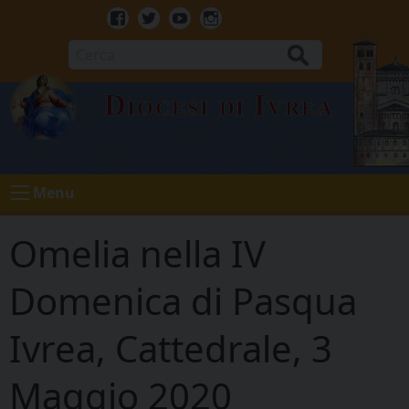
Skip
to
Facebook
Twitter
Youtube
Instagram
content
Cerca
Diocesi di Ivrea
Menu
Omelia nella IV
Domenica di Pasqua
Ivrea, Cattedrale, 3
Maggio 2020