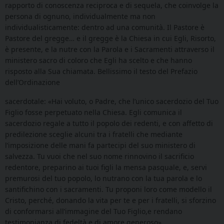
rapporto di conoscenza reciproca e di sequela, che coinvolge la
persona di ognuno, individualmente ma non
individualisticamente: dentro ad una comunità. Il Pastore è
Pastore del gregge… e il gregge è la Chiesa in cui Egli, Risorto,
è presente, e la nutre con la Parola e i Sacramenti attraverso il
ministero sacro di coloro che Egli ha scelto e che hanno
risposto alla Sua chiamata. Bellissimo il testo del Prefazio
dell’Ordinazione
sacerdotale: «Hai voluto, o Padre, che l’unico sacerdozio del Tuo
Figlio fosse perpetuato nella Chiesa. Egli comunica il
sacerdozio regale a tutto il popolo dei redenti, e con affetto di
predilezione sceglie alcuni tra i fratelli che mediante
l’imposizione delle mani fa partecipi del suo ministero di
salvezza. Tu vuoi che nel suo nome rinnovino il sacrificio
redentore, preparino ai tuoi figli la mensa pasquale, e, servi
premurosi del tuo popolo, lo nutrano con la tua parola e lo
santifichino con i sacramenti. Tu proponi loro come modello il
Cristo, perché, donando la vita per te e per i fratelli, si sforzino
di conformarsi all’immagine del Tuo Figlio,e rendano
testimonianza di fedeltà e di amore generoso».