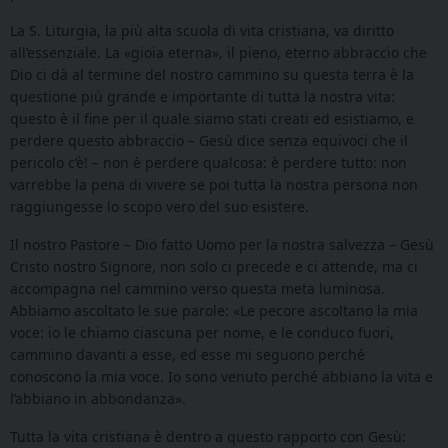
La S. Liturgia, la più alta scuola di vita cristiana, va diritto
all’essenziale. La «gioia eterna», il pieno, eterno abbraccio che
Dio ci dà al termine del nostro cammino su questa terra è la
questione più grande e importante di tutta la nostra vita:
questo è il fine per il quale siamo stati creati ed esistiamo, e
perdere questo abbraccio – Gesù dice senza equivoci che il
pericolo c’è! – non è perdere qualcosa: è perdere tutto: non
varrebbe la pena di vivere se poi tutta la nostra persona non
raggiungesse lo scopo vero del suo esistere.
Il nostro Pastore – Dio fatto Uomo per la nostra salvezza – Gesù
Cristo nostro Signore, non solo ci precede e ci attende, ma ci
accompagna nel cammino verso questa meta luminosa.
Abbiamo ascoltato le sue parole: «Le pecore ascoltano la mia
voce: io le chiamo ciascuna per nome, e le conduco fuori,
cammino davanti a esse, ed esse mi seguono perché
conoscono la mia voce. Io sono venuto perché abbiano la vita e
l’abbiano in abbondanza».
Tutta la vita cristiana è dentro a questo rapporto con Gesù: