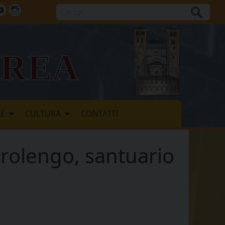
Cerca
ok
tter
Youtube
Instagram
vrea
LE
CULTURA
CONTATTI
erolengo, santuario