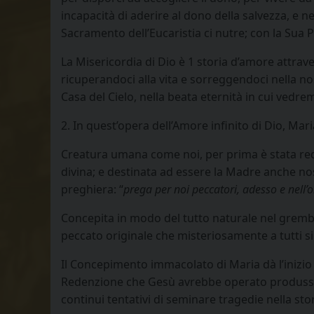
incapacità di aderire al dono della salvezza, e n
Sacramento dell’Eucaristia ci nutre; con la Sua P
La Misericordia di Dio è 1 storia d’amore attrav
ricuperandoci alla vita e sorreggendoci nella no
Casa del Cielo, nella beata eternità in cui vedre
2. In quest’opera dell’Amore infinito di Dio, Mar
Creatura umana come noi, per prima è stata red
divina; e destinata ad essere la Madre anche nos
preghiera: “
prega per noi peccatori, adesso e nell’
Concepita in modo del tutto naturale nel grembo
peccato originale che misteriosamente a tutti si
Il Concepimento immacolato di Maria dà l’inizio 
Redenzione che Gesù avrebbe operato produsse in 
continui tentativi di seminare tragedie nella sto