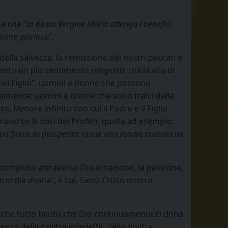
sa che “
la Beata Vergine Maria ottenga i benefici
 Nome glorioso
”.
ella salvezza, la remissione dei nostri peccati e
anto un pio sentimento religioso, ma la vita di
i nel Figlio”, uomini e donne che possono
almente; uomini e donne che sono tralci della
, l’Amore infinito con cui il Padre e il Figlio
verso le voci dei Profeti, quella ad esempio
 un fiume la prosperità; come una madre consola un
compiuto attraverso l’incarnazione, la passione,
cordia divina”, è Lui, Gesù Cristo nostro
che tutto l’aiuto che Dio continuamente ci dona
enza delle nostre infedeltà, della nostra