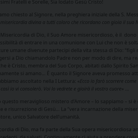
simi Fratelli e Sorelle, Sia lodato Gesù Cristo!
mo chiesto al Signore, nella preghiera iniziale della S. Mes
 misericordia divina a tutti coloro che ricordano con gioia il suo
 Misericordia di Dio, il Suo Amore misericordioso, è il
dono d
ssibilità di entrare in una comunione con Lui che non è solt
ure umane divenute partecipi della vita stessa di Dio: “figl
lgersi a Dio chiamandolo Padre non per modo di dire, ma re
che è Cristo, membra del Suo Corpo, abitati dallo Spirito Santo
namente si amano… È quanto il Signore aveva promesso attra
abbiamo ascoltato nella I Lettura:
«
Ecco io farò scorrere come
o così io vi consolerò. Voi lo vedrete e gioirà il vostro cuore
» …
o questo meraviglioso mistero d’Amore – lo sappiamo – si è 
e e risurrezione di Gesù… La “vera incarnazione della miseri
atore, unico Salvatore dell’umanità.
ordia di Dio, ma fa parte della Sua opera misericordiosa an
 redenti, da salvati. Continuamente ci aiuta a prendere cosci