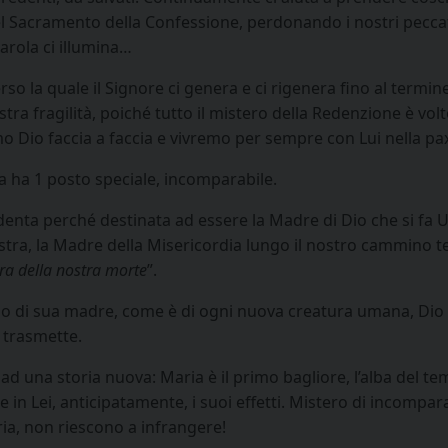
el Sacramento della Confessione, perdonando i nostri peccati
arola ci illumina…
erso la
quale il Signore ci genera e ci rigenera fino al termi
stra fragilità, poiché tutto il mistero della Redenzione è vo
mo Dio faccia a faccia e vivremo per sempre con Lui nella pax
ia ha 1 posto speciale, incomparabile.
enta perché destinata ad essere la Madre di Dio che si fa 
tra, la Madre della Misericordia lungo il nostro cammino ter
ora della nostra morte
”.
 di sua madre, come è di ogni nuova creatura umana, Dio la
 trasmette.
ad una storia nuova: Maria è il primo bagliore, l’alba del te
Lei, anticipatamente, i suoi effetti. Mistero di incomparabi
ria, non riescono a infrangere!