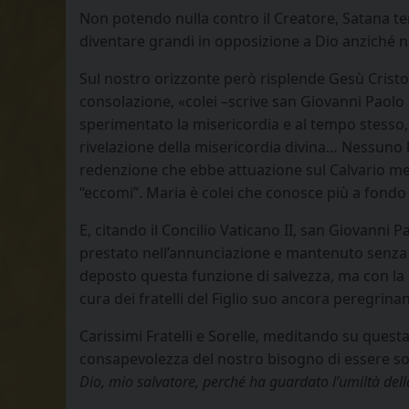
Non potendo nulla contro il Creatore, Satana ten
diventare grandi in opposizione a Dio anziché
Sul nostro orizzonte però risplende Gesù Cristo 
consolazione, «colei –scrive san Giovanni Paolo 
sperimentato la misericordia e al tempo stesso, 
rivelazione della misericordia divina… Nessuno ha
redenzione che ebbe attuazione sul Calvario medi
“eccomi”. Maria è colei che conosce più a fondo i
E, citando il Concilio Vaticano II, san Giovan
prestato nell’annunciazione e mantenuto senza esi
deposto questa funzione di salvezza, ma con la s
cura dei fratelli del Figlio suo ancora peregrinan
Carissimi Fratelli e Sorelle, meditando su questa 
consapevolezza del nostro bisogno di essere so
Dio, mio salvatore, perché ha guardato l’umiltà dell