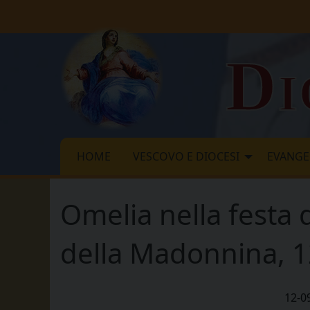
Skip
to
content
Di
HOME
VESCOVO E DIOCESI
EVANGE
Omelia nella festa 
della Madonnina, 
12-0