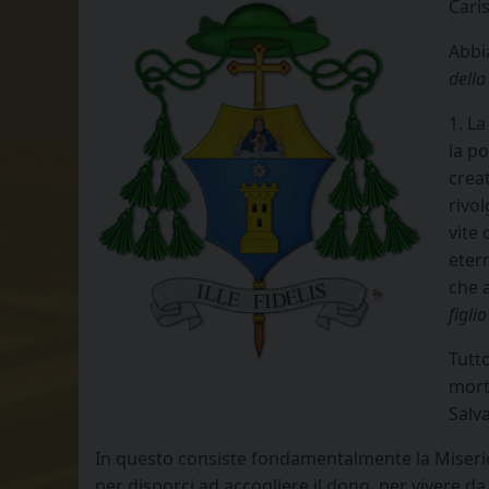
Caris
Abbia
della
1. La
la po
creat
rivo
vite 
eter
che 
figli
Tutt
mort
Salv
In questo consiste fondamentalmente la Miseric
per disporci ad accogliere il dono, per vivere da