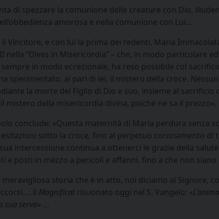
ta di spezzare la comunione delle creature con Dio, illudend
 nell’obbedienza amorosa e nella comunione con Lui…
il Vincitore, e con lui la prima dei redenti, Maria Immacola
II nella “Dives in Misericordia” – che, in modo particolare 
sempre in modo eccezionale, ha reso possibile col sacrificio
 sperimentato, al pari di lei, il mistero della croce. Nessuno,
ante la morte del Figlio di Dio e suo, insieme al sacrificio 
l mistero della misericordia divina, poiché ne sa il prezzo».
ni Paolo conclude: «Questa maternità di Maria perdura senz
tazioni sotto la croce, fino al perpetuo coronamento di tutti
ua intercessione continua a ottenerci le grazie della salut
ti e posti in mezzo a pericoli e affanni, fino a che non siano
meravigliosa storia che è in atto, noi diciamo al Signore, con
ccorsi…: il
Magnificat
risuonato oggi nel S. Vangelo: «
L’anima
a sua serva
» …