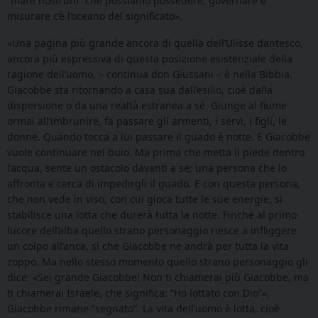
“mare nostrum” che possiamo possedere, governare e
misurare c’è l’oceano del significato».
«Una pagina più grande ancora di quella dell’Ulisse dantesco,
ancora più espressiva di questa posizione esistenziale della
ragione dell’uomo, – continua don Giussani – è nella Bibbia.
Giacobbe sta ritornando a casa sua dall’esilio, cioè dalla
dispersione o da una realtà estranea a sé. Giunge al fiume
ormai all’imbrunire, fa passare gli armenti, i servi, i figli, le
donne. Quando tocca a lui passare il guado è notte. E Giacobbe
vuole continuare nel buio. Ma prima che metta il piede dentro
l’acqua, sente un ostacolo davanti a sé; una persona che lo
affronta e cerca di impedirgli il guado. E con questa persona,
che non vede in viso, con cui gioca tutte le sue energie, si
stabilisce una lotta che durerà tutta la notte. Finché al primo
lucore dell’alba quello strano personaggio riesce a infliggere
un colpo all’anca, sì che Giacobbe ne andrà per tutta la vita
zoppo. Ma nello stesso momento quello strano personaggio gli
dice: «Sei grande Giacobbe! Non ti chiamerai più Giacobbe, ma
ti chiamerai Israele, che significa: “Ho lottato con Dio”».
Giacobbe rimane “segnato”. La vita dell’uomo è lotta, cioè