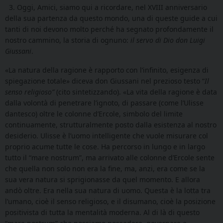
3. Oggi, Amici, siamo qui a ricordare, nel XVIII anniversario
della sua partenza da questo mondo, una di queste guide a cui
tanti di noi devono molto perché ha segnato profondamente il
nostro cammino, la storia di ognuno:
il servo di Dio don Luigi
Giussani
.
«La natura della ragione è rapporto con l’infinito, esigenza di
spiegazione totale» diceva don Giussani nel prezioso testo “
Il
senso religioso”
(cito sintetizzando). «La vita della ragione è data
dalla volontà di penetrare l’ignoto, di passare (come l’Ulisse
dantesco) oltre le colonne d’Ercole, simbolo del limite
continuamente, strutturalmente posto dalla esistenza al nostro
desiderio. Ulisse è l’uomo intelligente che vuole misurare col
proprio acume tutte le cose. Ha percorso in lungo e in largo
tutto il “mare nostrum”, ma arrivato alle colonne d’Ercole sente
che quella non solo non era la fine, ma, anzi, era come se la
sua vera natura si sprigionasse da quel momento. E allora
andò oltre. Era nella sua natura di uomo. Questa è la lotta tra
l’umano, cioè il senso religioso, e il disumano, cioè la posizione
positivista di tutta la mentalità moderna. Al di là di questo