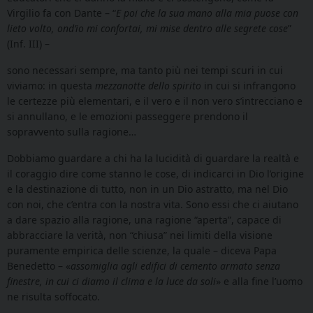
Virgilio fa con Dante – “
E poi che la sua mano alla mia puose con
lieto volto, ond’io mi confortai, mi mise dentro alle segrete cose
”
(Inf. III)
–
sono necessari sempre, ma tanto più nei tempi scuri in cui
viviamo: in questa
mezzanotte dello spirito
in cui si infrangono
le certezze più elementari, e il vero e il non vero s’intrecciano e
si annullano, e le emozioni passeggere prendono il
sopravvento sulla ragione…
Dobbiamo guardare a chi ha la lucidità di guardare la realtà e
il coraggio dire come stanno le cose, di indicarci in Dio l’origine
e la destinazione di tutto, non in un Dio astratto, ma nel Dio
con noi, che c’entra con la nostra vita. Sono essi che ci aiutano
a dare spazio alla ragione, una ragione “aperta”, capace di
abbracciare la verità, non “chiusa” nei limiti della visione
puramente empirica delle scienze, la quale – diceva Papa
Benedetto – «
assomiglia
agli edifici di cemento armato senza
finestre, in cui ci diamo il clima e la luce da soli
» e alla fine l’uomo
ne risulta soffocato.