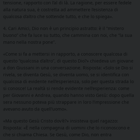
tensione, rapporto con l’al di là. La ragione, per essere fedele
alla natura sua, è costretta ad ammettere l’esistenza di
qualcosa d’altro che sottende tutto, e che lo spiega».
4. Cari Amici, Dio non è un principio astratto: è il “mistero
buono” che fa luce su tutto, che cammina con noi, che “la sua
mano nella nostra pone”.
«Come si fa a mettersi in rapporto, a conoscere qualcosa di
questo “qualcosa d’altro”, di questo
Dio?» chiedeva un giovane
a don Giussani in una conversazione. Risposta: «Solo
se Dio si
rivela, se diventa Gesù, se diventa
uomo, se si identifica con
qualcosa di evidente
nell’esperienza, solo per questa strada lo
si conosce! La realtà si rende evidente nell’esperienza: come
per Giovanni e Andrea, quando hanno
visto Gesù: dopo quella
sera nessuno poteva più strappare
in loro l’impressione che
avevano avuto da quell’uomo».
«Ma questo Gesù Cristo dov’è?»
insisteva quel ragazzo:
Risposta: «
È nella compagnia di uomini che lo riconoscono
e
che si chiama Chiesa. Se Gesù, come Dio, non entra