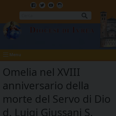
Skip
to
Facebook
Twitter
Youtube
Instagram
content
Cerca
Diocesi di Ivrea
Menu
Omelia nel XVIII
anniversario della
morte del Servo di Dio
d. Luigi Giussani S.