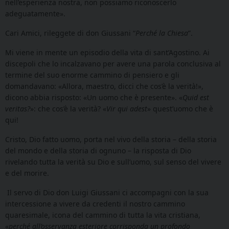
nell’esperienza nostra, non possiamo riconoscerlo
adeguatamente».
Cari Amici, rileggete di don Giussani “
Perché la Chiesa
”.
Mi viene in mente un episodio della vita di
sant’Agostino. Ai
discepoli che lo incalzavano per avere una parola conclusiva al
termine del suo enorme cammino di pensiero e gli
domandavano: «Allora, maestro, dicci che cos’è la verità!»,
dicono abbia risposto: «Un uomo che è presente». «
Quid est
veritas?
»: che cos’è la verità? «
Vir qui adest
» quest’uomo che è
qui!
Cristo, Dio fatto uomo, porta nel vivo della storia – della storia
del mondo e della storia di ognuno – la risposta di Dio
rivelando tutta la verità su Dio e sull’uomo, sul senso del vivere
e del morire.
Il servo di Dio don Luigi Giussani ci accompagni con la sua
intercessione a vivere da credenti il nostro cammino
quaresimale, icona del cammino di tutta la vita cristiana,
«
perché all’osservanza esteriore corrisponda un profondo