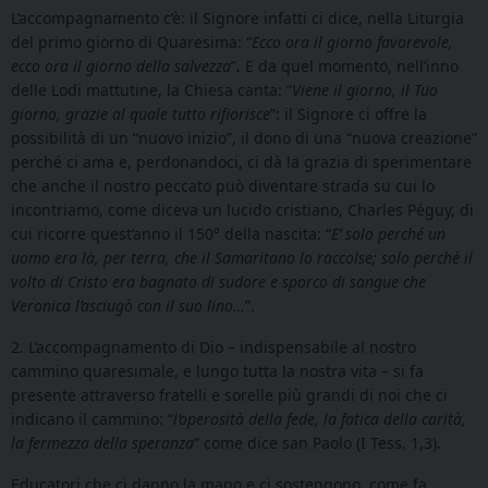
L’accompagnamento c’è: il Signore infatti ci dice, nella Liturgia
del primo giorno di Quaresima: “
Ecco ora il giorno favorevole,
ecco ora il giorno della salvezza
”
.
E da quel momento, nell’inno
delle Lodi mattutine, la Chiesa canta: “
Viene il giorno, il Tuo
giorno, grazie al quale tutto rifiorisce
”: il Signore ci offre la
possibilità di un “nuovo inizio”, il dono di una “nuova creazione”
perché ci ama e, perdonandoci, ci dà la grazia di sperimentare
che anche il nostro peccato può diventare strada su cui lo
incontriamo, come diceva un lucido cristiano, Charles Péguy, di
cui ricorre quest’anno il 150° della nascita: “
E’ solo perché un
uomo era là, per terra, che il Samaritano lo raccolse; solo perché il
volto di Cristo era bagnato di sudore e sporco di sangue che
Veronica l’asciugò con il suo lino…
”.
2. L’accompagnamento di Dio – indispensabile al nostro
cammino quaresimale, e lungo tutta la nostra vita – si fa
presente attraverso fratelli e sorelle più grandi di noi che ci
indicano il cammino: “
l’operosità della fede, la fatica della carità,
la fermezza della speranza
” come dice san Paolo
(I Tess. 1,3
).
Educatori che ci danno la mano e ci sostengono, come fa