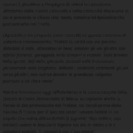
rinnovi il desiderio e l’impegno di vivere la comunione
all’interno delle nostre comunità e nella comunità diocesana in
cui è presente la
Chiesa Una, Santa, Cattolica ed Apostolica
che
proclamiamo nel Credo.
L’Apostolo ci ha proposto passi concreti su questo cammino di
autentico rinnovamento: “
Fratelli la carità non sia ipocrita:
detestate il male, attaccatevi al bene; amatevi gli uni gli altri con
affetto fraterno, gareggiate nello stimarvi a vicenda. Siate ferventi
nello spirito, lieti nella speranza, costanti nelle tribolazioni,
perseveranti nella preghiera.
Abbiate i medesimi sentimenti gli uni
verso gli altri; non nutrite desideri di grandezza; volgetevi
piuttosto a ciò che è umile
”.
Mentre rinnoviamo oggi l’affidamento e la consacrazione della
Diocesi al Cuore Immacolato di Maria, accogliamo anche la
Parola di Dio pronunciata dal Profeta, sei secoli prima della
nascita di Cristo, per il “piccolo resto” rimasto fedele in un
popolo che aveva abbandonato il Signore: “
Non temere, non
lasciarti cadere le braccia! Il Signore tuo Dio in mezzo a te è
salvatore potente. Ti rinnoverà con il suo amore
”.