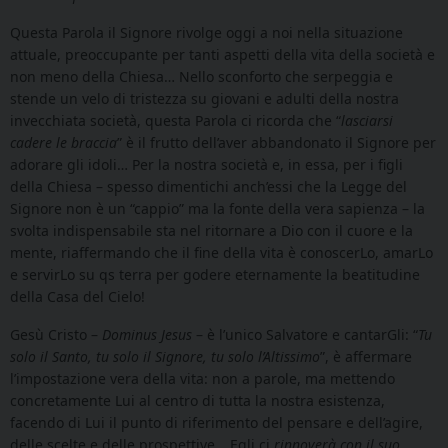
Questa Parola il Signore rivolge oggi a noi nella situazione
attuale, preoccupante per tanti aspetti della vita della società e
non meno della Chiesa… Nello sconforto che serpeggia e
stende un velo di tristezza su giovani e adulti della nostra
invecchiata società, questa Parola ci ricorda che “
lasciarsi
cadere le braccia
” è il frutto dell’aver abbandonato il Signore per
adorare gli idoli… Per la nostra società e, in essa, per i figli
della Chiesa – spesso dimentichi anch’essi che la Legge del
Signore non è un “cappio” ma la fonte della vera sapienza – la
svolta indispensabile sta nel ritornare a Dio con il cuore e la
mente, riaffermando che il fine della vita è conoscerLo, amarLo
e servirLo su qs terra per godere eternamente la beatitudine
della Casa del Cielo!
Gesù Cristo –
Dominus Jesus
– è l’unico Salvatore e cantarGli: “
Tu
solo il Santo, tu solo il Signore, tu solo l’Altissimo
”, è affermare
l’impostazione vera della vita: non a parole, ma mettendo
concretamente Lui al centro di tutta la nostra esistenza,
facendo di Lui il punto di riferimento del pensare e dell’agire,
delle scelte e delle prospettive… Egli ci
rinnoverà con il suo