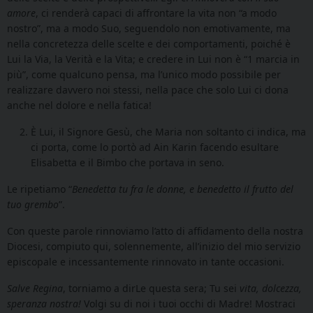
amore
, ci renderà capaci di affrontare la vita non “a modo
nostro”, ma a modo Suo, seguendolo non emotivamente, ma
nella concretezza delle scelte e dei comportamenti, poiché è
Lui la Via, la Verità e la Vita; e credere in Lui non è “1 marcia in
più”, come qualcuno pensa, ma l’unico modo possibile per
realizzare davvero noi stessi, nella pace che solo Lui ci dona
anche nel dolore e nella fatica!
È Lui, il Signore Gesù, che Maria non soltanto ci indica, ma
ci porta, come lo portò ad Ain Karin facendo esultare
Elisabetta e il Bimbo che portava in seno.
Le ripetiamo “
Benedetta tu fra le donne, e benedetto il frutto del
tuo grembo
”.
Con queste parole rinnoviamo l’atto di affidamento della nostra
Diocesi, compiuto qui, solennemente, all’inizio del mio servizio
episcopale e incessantemente rinnovato in tante occasioni.
Salve Regina
, torniamo a dirLe questa sera; Tu sei
vita, dolcezza,
speranza nostra!
Volgi su di noi i tuoi occhi di Madre! Mostraci