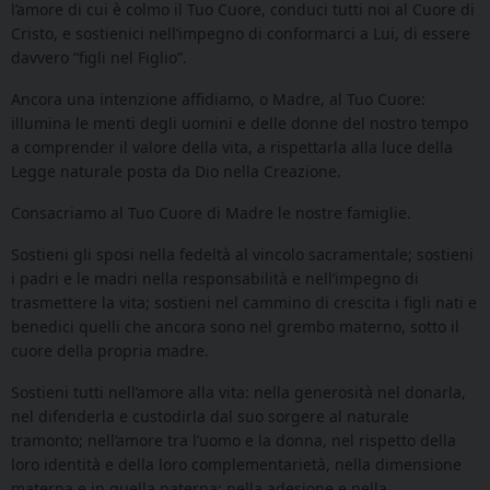
l’amore di cui è colmo il Tuo Cuore, conduci tutti noi al Cuore di
Cristo, e sostienici nell’impegno di conformarci a Lui, di essere
davvero “figli nel Figlio”.
Ancora una intenzione affidiamo, o Madre, al Tuo Cuore:
illumina le menti degli uomini e delle donne del nostro tempo
a comprender il valore della vita, a rispettarla alla luce della
Legge naturale posta da Dio nella Creazione.
Consacriamo al Tuo Cuore di Madre le nostre famiglie.
Sostieni gli sposi nella fedeltà al vincolo sacramentale; sostieni
i padri e le madri nella responsabilità e nell’impegno di
trasmettere la vita; sostieni nel cammino di crescita i figli nati e
benedici quelli che ancora sono nel grembo materno, sotto il
cuore della propria madre.
Sostieni tutti nell’amore alla vita: nella generosità nel donarla,
nel difenderla e custodirla dal suo sorgere al naturale
tramonto; nell’amore tra l’uomo e la donna, nel rispetto della
loro identità e della loro complementarietà, nella dimensione
materna e in quella paterna; nella adesione e nella