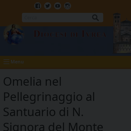
Skip
to
Facebook
Twitter
Youtube
Instagram
content
Cerca
Diocesi di Ivrea
Menu
Omelia nel
Pellegrinaggio al
Santuario di N.
Signora del Monte