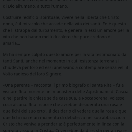
di Dio all’umano, a tutto l’umano.
Costruire l’edificio spirituale, vivere nella libertà che Cristo
dona, è il miracolo che accade nella vita dei santi. Ed è questo
che li strappa dal turbamento, e genera in essi un amore per la
vita che non hanno molti di coloro che pure credono di
amarla…
Mi ha sempre colpito questo amore per la vita testimoniato da
tanti Santi, anche nel momento in cui l’esistenza terrena si
chiudeva per loro ed essi anelavano a contemplare senza veli il
Volto radioso del loro Signore.
«Una parente – racconta il primo biografo di santa Rita – fu a
visitare Rita morente nel monastero delle Agostiniane di Cascia
e nel partire le chiese se da casa sua, a Roccaporena, volesse
cosa alcuna. Rita rispose che avrebbe desiderato una rosa e
due fichi del suo orto”. Il desiderio di vedere quella rosa e quei
due fichi non è un momento di debolezza nel suo abbraccio a
Cristo che veniva a prenderla: è perfettamente in linea con la
sua vita vissuta in Cristo… Ci verrebbe da dire: sta per arrivare