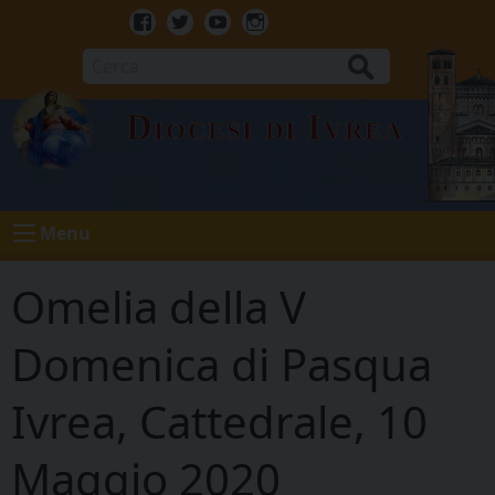
Skip
to
Facebook
Twitter
Youtube
Instagram
content
Cerca
Diocesi di Ivrea
Menu
Omelia della V
Domenica di Pasqua
Ivrea, Cattedrale, 10
Maggio 2020