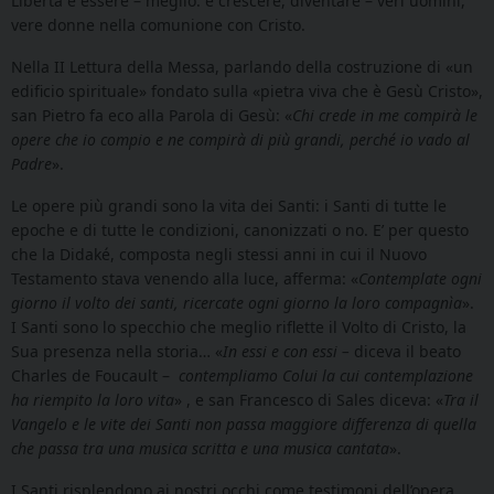
Libertà è essere – meglio: è crescere, diventare – veri uomini,
vere donne nella comunione con Cristo.
Nella II Lettura della Messa, parlando della costruzione di «un
edificio spirituale» fondato sulla «pietra viva che è Gesù Cristo»,
san Pietro fa eco alla Parola di Gesù: «
Chi crede in me compirà le
opere che io compio e ne compirà di più grandi, perché io vado al
Padre
».
Le opere più grandi sono la vita dei Santi: i Santi di tutte le
epoche e di tutte le condizioni, canonizzati o no. E’ per questo
che la Didaké, composta negli stessi anni in cui il Nuovo
Testamento stava venendo alla luce, afferma: «
Contemplate ogni
giorno il volto dei santi, ricercate ogni giorno la loro compagnìa
».
I Santi sono lo specchio che meglio riflette il Volto di Cristo, la
Sua presenza nella storia… «
In essi e con essi –
diceva il beato
Charles de Foucault –
contempliamo Colui la cui contemplazione
ha riempito la loro vita
» , e san Francesco di Sales diceva: «
Tra il
Vangelo e le vite dei Santi non passa maggiore differenza di quella
che passa tra una musica scritta e una musica cantata
».
I Santi risplendono ai nostri occhi come testimoni dell’opera