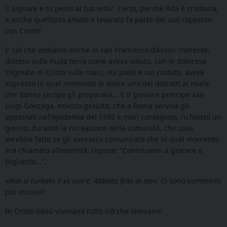
il Signore e tu pensi al tuo orto? Certo, perché Rita è cristiana,
e anche quell’orto amato e lavorato fa parte del suo rapporto
con Cristo!
E’ ciò che vediamo anche in san Francesco d’Assisi: morente,
disteso sulla nuda terra come aveva voluto, con le dolorose
stigmate di Cristo sulle mani, sui piedi e sul costato, aveva
espresso in quel momento di avere uno dei dolcetti al miele
che donna Jacopa gli preparava… E il giovane principe san
Luigi Gonzaga, novizio gesuita, che a Roma serviva gli
appestati nell’epidemia del 1592 e morì contagiato, richiesto un
giorno, durante la ricreazione della comunità, che cosa
avrebbe fatto se gli avessero comunicato che in quel momento
era chiamato all’eternità, rispose: “Continuerei a giocare a
bigliardo…”.
«
Non si turbato il vs cuore. Abbiate fede in me
». Ci sono commenti
più incisivi?
In Cristo Gesù vivevano tutto ciò che vivevano!