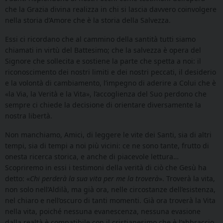
che la Grazia divina realizza in chi si lascia davvero coinvolgere
nella storia d’Amore che è la storia della Salvezza.
Essi ci ricordano che al cammino della santità tutti siamo
chiamati in virtù del Battesimo; che la salvezza è opera del
Signore che sollecita e sostiene la parte che spetta a noi: il
riconoscimento dei nostri limiti e dei nostri peccati, il desiderio
e la volontà di cambiamento, l’impegno di aderire a Colui che è
«la Via, la Verità e la Vita», l’accoglienza del Suo perdono che
sempre ci chiede la decisione di orientare diversamente la
nostra libertà.
Non manchiamo, Amici, di leggere le vite dei Santi, sia di altri
tempi, sia di tempi a noi più vicini: ce ne sono tante, frutto di
onesta ricerca storica, e anche di piacevole lettura…
Scopriremo in essi i testimoni della verità di ciò che Gesù ha
detto: «
Chi perderà la sua vita per me la troverà
». Troverà la vita,
non solo nell’Aldilà, ma già ora, nelle circostanze dell’esistenza,
nel chiaro e nell’oscuro di tanti momenti. Già ora troverà la Vita
nella vita, poiché nessuna evanescenza, nessuna evasione
dalla realtà è compatibile con il cristianesimo che è l’abbraccio