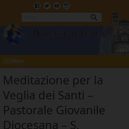
Skip
to
Facebook
Twitter
Youtube
Instagram
content
Cerca
Diocesi di Ivrea
Menu
Meditazione per la
Veglia dei Santi –
Pastorale Giovanile
Diocesana – S.