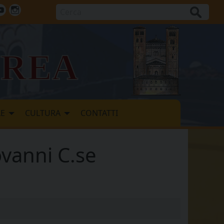
Cerca
ok
tter
Youtube
Instagram
vrea
LE
CULTURA
CONTATTI
ovanni C.se