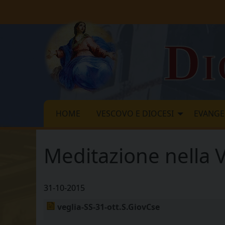
Skip
to
content
Di
HOME
VESCOVO E DIOCESI
EVANGE
Meditazione nella V
31-10-2015
veglia-SS-31-ott.S.GiovCse