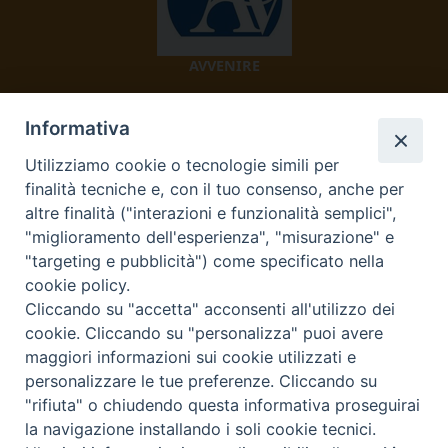
AVVENIRE
Informativa
Utilizziamo cookie o tecnologie simili per
finalità tecniche e, con il tuo consenso, anche per
altre finalità ("interazioni e funzionalità semplici",
"miglioramento dell'esperienza", "misurazione" e
TV 2000
"targeting e pubblicità") come specificato nella
cookie policy.
Cliccando su "accetta" acconsenti all'utilizzo dei
cookie. Cliccando su "personalizza" puoi avere
Diocesi di Ivrea
maggiori informazioni sui cookie utilizzati e
personalizzare le tue preferenze. Cliccando su
Curia Vescovile Piazza Castello, 3 10015 Ivrea (To) Tel.
"rifiuta" o chiudendo questa informativa proseguirai
0125.641138 Fax 0125.40296 segreteriacuria@diocesivrea.it
la navigazione installando i soli cookie tecnici.