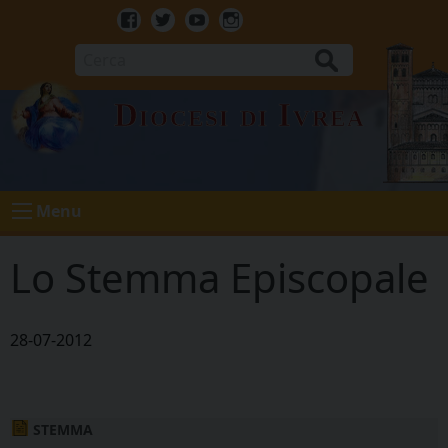
Skip
to
Facebook
Twitter
Youtube
Instagram
content
Cerca
Diocesi di Ivrea
Menu
Lo Stemma Episcopale
28-07-2012
STEMMA