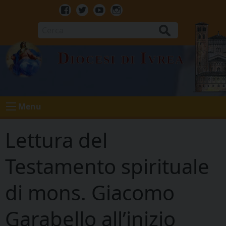
Skip
to
Facebook
Twitter
Youtube
Instagram
content
Cerca
Diocesi di Ivrea
Menu
Lettura del
Testamento spirituale
di mons. Giacomo
Garabello all’inizio