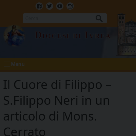
Skip
to
Facebook
Twitter
Youtube
Instagram
content
Cerca
Diocesi di Ivrea
Menu
Il Cuore di Filippo –
S.Filippo Neri in un
articolo di Mons.
Cerrato