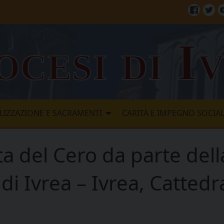
Facebo
Twi
ocesi di I
LIZZAZIONE E SACRAMENTI
CARITÀ E IMPEGNO SOCIA
rta del Cero da parte del
 di Ivrea – Ivrea, Catted