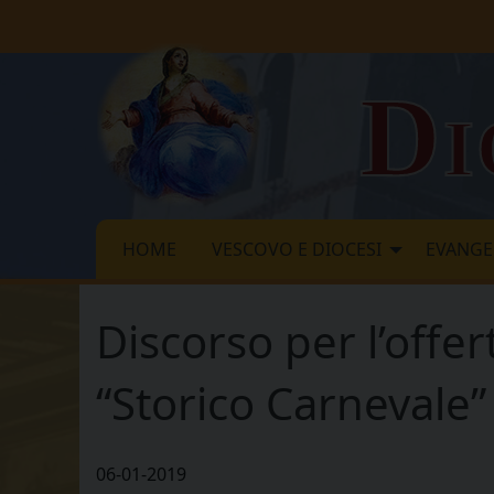
Skip
to
content
Di
HOME
VESCOVO E DIOCESI
EVANGE
Discorso per l’offe
“Storico Carnevale”
06-01-2019