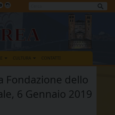
Cerca
ok
tter
Youtube
Instagram
vrea
LE
CULTURA
CONTATTI
la Fondazione dello
rale, 6 Gennaio 2019