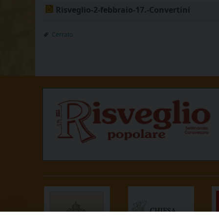
Risveglio-2-febbraio-17.-Convertini
Cerrato