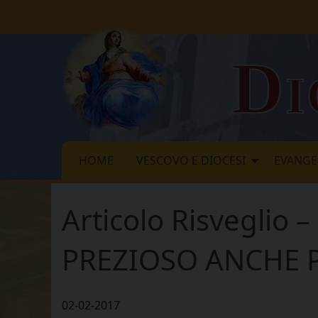
Skip
to
content
Di
HOME
VESCOVO E DIOCESI
EVANGE
Articolo Risvegli
PREZIOSO ANCHE P
02-02-2017