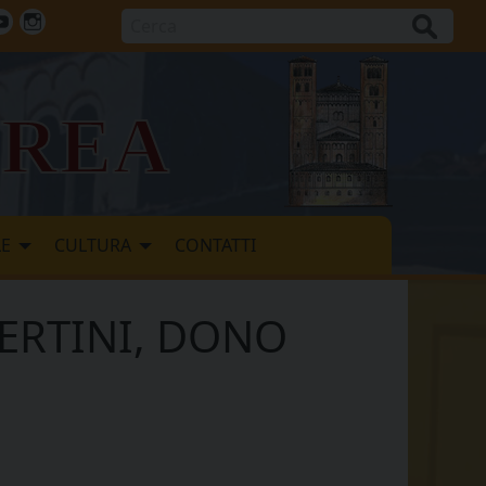
Cerca
ok
tter
Youtube
Instagram
vrea
LE
CULTURA
CONTATTI
VERTINI, DONO