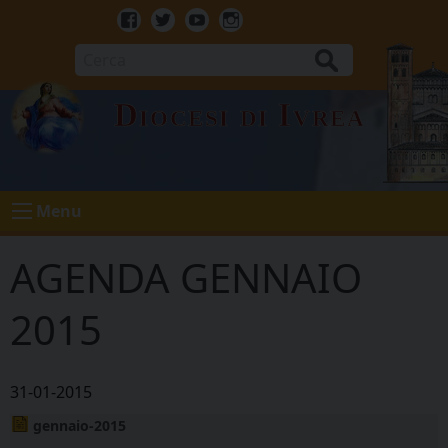
Skip
to
Facebook
Twitter
Youtube
Instagram
content
Cerca
Diocesi di Ivrea
Menu
AGENDA GENNAIO
2015
31-01-2015
gennaio-2015