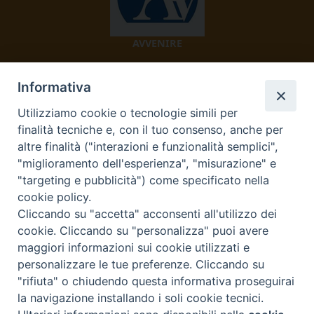
AVVENIRE
Informativa
Utilizziamo cookie o tecnologie simili per
finalità tecniche e, con il tuo consenso, anche per
altre finalità ("interazioni e funzionalità semplici",
"miglioramento dell'esperienza", "misurazione" e
TV 2000
"targeting e pubblicità") come specificato nella
cookie policy.
Cliccando su "accetta" acconsenti all'utilizzo dei
cookie. Cliccando su "personalizza" puoi avere
Diocesi di Ivrea
maggiori informazioni sui cookie utilizzati e
personalizzare le tue preferenze. Cliccando su
Curia Vescovile Piazza Castello, 3 10015 Ivrea (To) Tel.
"rifiuta" o chiudendo questa informativa proseguirai
0125.641138 Fax 0125.40296 segreteriacuria@diocesivrea.it
la navigazione installando i soli cookie tecnici.