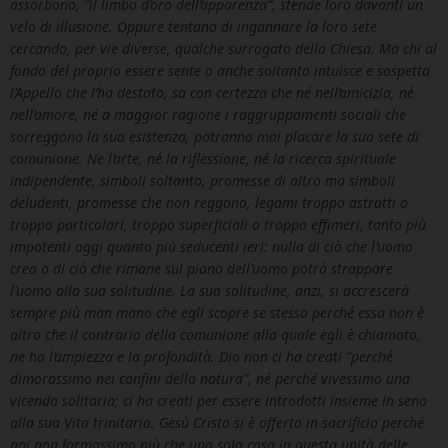
assorbono, “il limbo d’oro dell’apparenza“, stende loro davanti un
velo di illusione. Oppure tentano di ingannare la loro sete
cercando, per vie diverse, qualche surrogato della Chiesa. Ma chi al
fondo del proprio essere sente o anche soltanto intuisce e sospetta
l’Appello che l’ha destato, sa con certezza che né nell’amicizia, né
nell’amore, né a maggior ragione i raggruppamenti sociali che
sorreggono la sua esistenza, potranno mai placare la sua sete di
comunione. Ne l’arte, né la riflessione, né la ricerca spirituale
indipendente, simboli soltanto, promesse di altro ma simboli
deludenti, promesse che non reggono, legami troppo astratti o
troppo particolari, troppo superficiali o troppo effimeri, tanto più
impotenti oggi quanto più seducenti ieri: nulla di ciò che l’uomo
crea o di ciò che rimane sul piano dell’uomo potrà strappare
l’uomo alla sua solitudine. La sua solitudine, anzi, si accrescerà
sempre più man mano che egli scopre se stesso perché essa non è
altro che il contrario della comunione alla quale egli è chiamato,
ne ha l’ampiezza e la profondità. Dio non ci ha creati “perché
dimorassimo nei confini della natura”, né perché vivessimo una
vicenda solitaria; ci ha creati per essere introdotti insieme in seno
alla sua Vita trinitaria. Gesù Cristo si è offerto in sacrificio perché
noi non formassimo più che una sola cosa in questa unità delle