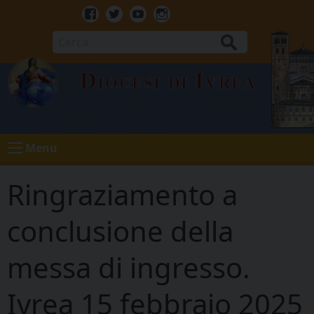
Skip
to
Facebook
Twitter
Youtube
Instagram
content
Cerca
Diocesi di Ivrea
Menu
Ringraziamento a
conclusione della
messa di ingresso.
Ivrea 15 febbraio 2025