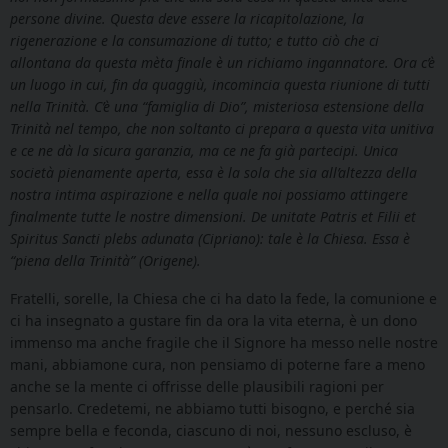
persone divine. Questa deve essere la ricapitolazione, la
rigenerazione e la consumazione di tutto; e tutto ciò che ci
allontana da questa mèta finale è un richiamo ingannatore. Ora c’è
un luogo in cui, fin da quaggiù, incomincia questa riunione di tutti
nella Trinità. C’è una “famiglia di Dio”, misteriosa estensione della
Trinità nel tempo, che non soltanto ci prepara a questa vita unitiva
e ce ne dà la sicura garanzia, ma ce ne fa già partecipi. Unica
società pienamente aperta, essa è la sola che sia all’altezza della
nostra intima aspirazione e nella quale noi possiamo attingere
finalmente tutte le nostre dimensioni. De unitate Patris et Filii et
Spiritus Sancti plebs adunata (Cipriano): tale è la Chiesa. Essa è
“piena della Trinità” (Origene).
Fratelli, sorelle, la Chiesa che ci ha dato la fede, la comunione e
ci ha insegnato a gustare fin da ora la vita eterna, è un dono
immenso ma anche fragile che il Signore ha messo nelle nostre
mani, abbiamone cura, non pensiamo di poterne fare a meno
anche se la mente ci offrisse delle plausibili ragioni per
pensarlo. Credetemi, ne abbiamo tutti bisogno, e perché sia
sempre bella e feconda, ciascuno di noi, nessuno escluso, è