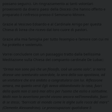
possano seguirci. Un ringraziamento ai tanti volontari
provenienti da diversi paesi della Diocesi che hanno offerto e
preparato il rinfresco presso il Seminario Minore.
Grazie al Vescovo Edoardo e al Cardinale Arrigo per questa
Chiesa di Ivrea che ricevo dal loro cuore di pastori.
Grazie alla mia famiglia per tutto l’esempio e l’amore con cui mi
ha protetto e sostenuto.
Vorrei concludere con un passaggio tratto dalla bellissima
Meditazione sulla Chiesa del compianto cardinale De Lubac:
“Ormai non sono più che un filosofo, cioè un uomo solo“, si narra
dicesse uno sventurato sacerdote, la sera della sua apostasia, ad
un visitatore che era andato a congratularsi con lui. Riflessione
amara, ma quanto vera! Egli aveva abbandonato la casa, fuori
della quale non ci sarà mai altro per l’uomo che esilio e solitudine.
Molti non lo avvertono perché vivono ancora nell’immediato, fuori
di se stessi, “barricati al mondo come le alghe sulle rocce del mare”
(Clemente Alessandrino). Le preoccupazioni quotidiane li