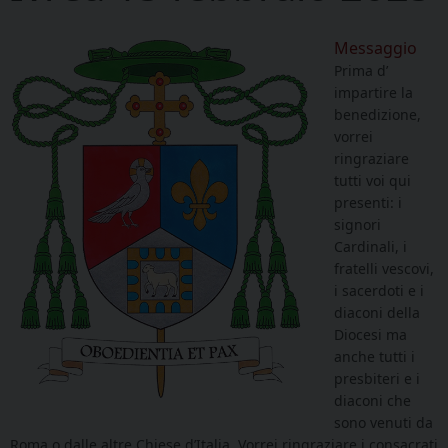
Messaggio
Prima d’
impartire la
benedizione,
vorrei
ringraziare
tutti voi qui
presenti: i
signori
Cardinali, i
fratelli vescovi,
i sacerdoti e i
diaconi della
Diocesi ma
anche tutti i
presbiteri e i
diaconi che
sono venuti da
Roma o dalle altre Chiese d’Italia. Vorrei ringraziare i consacrati